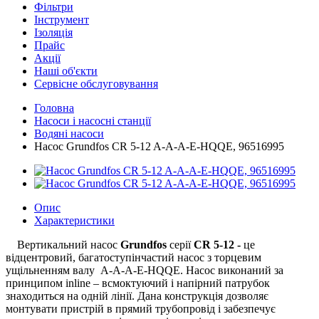
Фільтри
Інструмент
Ізоляція
Прайс
Акції
Наші об'єкти
Сервісне обслуговування
Головна
Насоси і насосні станції
Водяні насоси
Насос Grundfos CR 5-12 A-A-A-E-HQQE, 96516995
Опис
Характеристики
Вертикальний насос
Grundfos
серії
CR 5-12 -
це
відцентровий, багатоступінчастий насос з торцевим
ущільненням валу A-A-A-E-HQQE. Насос виконаний за
принципом inline – всмоктуючий і напірний патрубок
знаходиться на одній лінії. Дана конструкція дозволяє
монтувати пристрій в прямий трубопровід і забезпечує