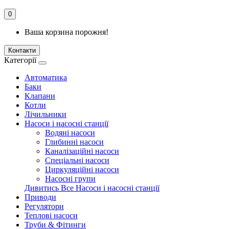
0
Ваша корзина порожня!
Контакти
Категорії
Автоматика
Баки
Клапани
Котли
Лічильники
Насоси і насосні станції
Водяні насоси
Глибинні насоси
Каналізаційні насоси
Спеціальні насоси
Циркуляційні насоси
Насосні групи
Дивитись Все Насоси і насосні станції
Приводи
Регулятори
Теплові насоси
Труби & Фітинги