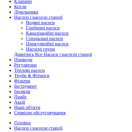
Клапани
Котли
Лічильники
Насоси і насосні станції
Водяні насоси
Глибинні насоси
Каналізаційні насоси
Спеціальні насоси
Циркуляційні насоси
Насосні групи
Дивитись Все Насоси і насосні станції
Приводи
Регулятори
Теплові насоси
Труби & Фітинги
Фільтри
Інструмент
Ізоляція
Прайс
Акції
Наші об'єкти
Сервісне обслуговування
Головна
Насоси і насосні станції