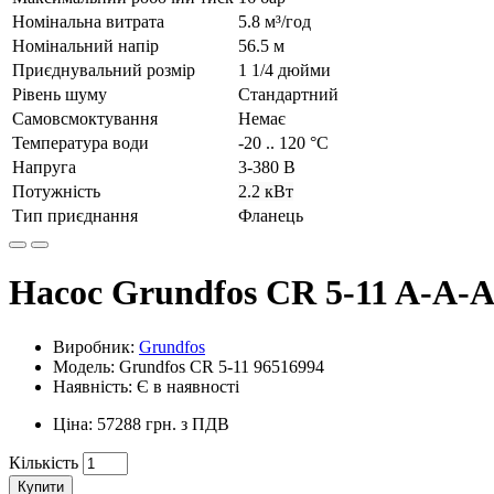
Номінальна витрата
5.8 м³/год
Номінальний напір
56.5 м
Приєднувальний розмір
1 1/4 дюйми
Рівень шуму
Стандартний
Самовсмоктування
Немає
Температура води
-20 .. 120 °C
Напруга
3-380 В
Потужність
2.2 кВт
Тип приєднання
Фланець
Насос Grundfos CR 5-11 A-A-
Виробник:
Grundfos
Модель: Grundfos CR 5-11 96516994
Наявність: Є в наявності
Ціна: 57288 грн. з ПДВ
Кількість
Купити