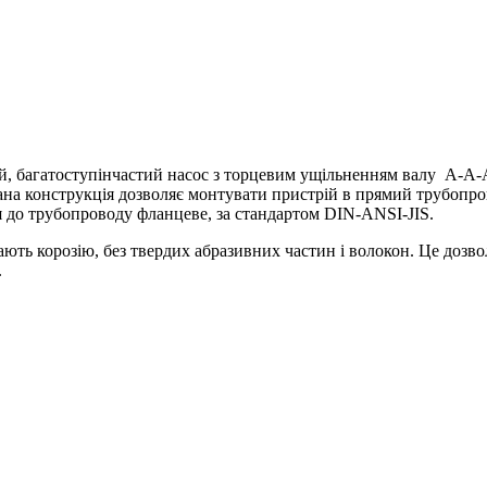
й, багатоступінчастий насос з торцевим ущільненням валу A-A
ана конструкція дозволяє монтувати пристрій в прямий трубопров
 до трубопроводу фланцеве, за стандартом DIN-ANSI-JIS.
ь корозію, без твердих абразивних частин і волокон. Це дозволя
.