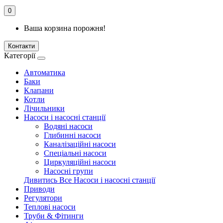
0
Ваша корзина порожня!
Контакти
Категорії
Автоматика
Баки
Клапани
Котли
Лічильники
Насоси і насосні станції
Водяні насоси
Глибинні насоси
Каналізаційні насоси
Спеціальні насоси
Циркуляційні насоси
Насосні групи
Дивитись Все Насоси і насосні станції
Приводи
Регулятори
Теплові насоси
Труби & Фітинги