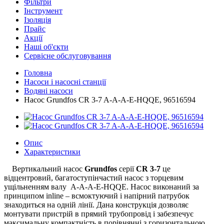
Фільтри
Інструмент
Ізоляція
Прайс
Акції
Наші об'єкти
Сервісне обслуговування
Головна
Насоси і насосні станції
Водяні насоси
Насос Grundfos CR 3-7 A-A-A-E-HQQE, 96516594
Опис
Характеристики
Вертикальний насос
Grundfos
серії
CR 3-7
це
відцентровий, багатоступінчастий насос з торцевим
ущільненням валу A-A-A-E-HQQE. Насос виконаний за
принципом inline – всмоктуючий і напірний патрубок
знаходиться на одній лінії. Дана конструкція дозволяє
монтувати пристрій в прямий трубопровід і забезпечує
максимальну компактність в порівнянні з горизонтальною