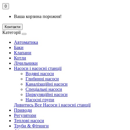
0
Ваша корзина порожня!
Контакти
Категорії
Автоматика
Баки
Клапани
Котли
Лічильники
Насоси і насосні станції
Водяні насоси
Глибинні насоси
Каналізаційні насоси
Спеціальні насоси
Циркуляційні насоси
Насосні групи
Дивитись Все Насоси і насосні станції
Приводи
Регулятори
Теплові насоси
Труби & Фітинги