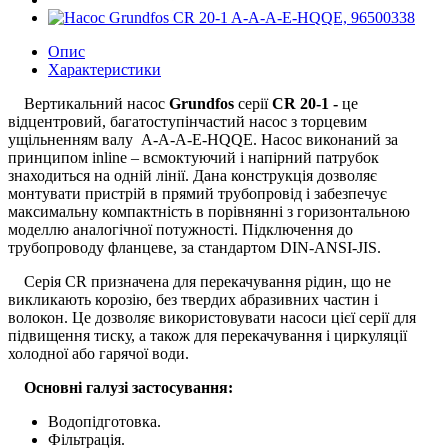
Опис
Характеристики
Вертикальний насос
Grundfos
серії
CR 20-1 -
це
відцентровий, багатоступінчастий насос з торцевим
ущільненням валу A-А-A-E-HQQE. Насос виконаний за
принципом inline – всмоктуючий і напірний патрубок
знаходиться на одній лінії. Дана конструкція дозволяє
монтувати пристрій в прямий трубопровід і забезпечує
максимальну компактність в порівнянні з горизонтальною
моделлю аналогічної потужності. Підключення до
трубопроводу фланцеве, за стандартом DIN-ANSI-JIS.
Серія CR призначена для перекачування рідин, що не
викликають корозію, без твердих абразивних частин і
волокон. Це дозволяє використовувати насоси цієї серії для
підвищення тиску, а також для перекачування і циркуляції
холодної або гарячої води.
Основні галузі застосування:
Водопідготовка.
Фільтрація.