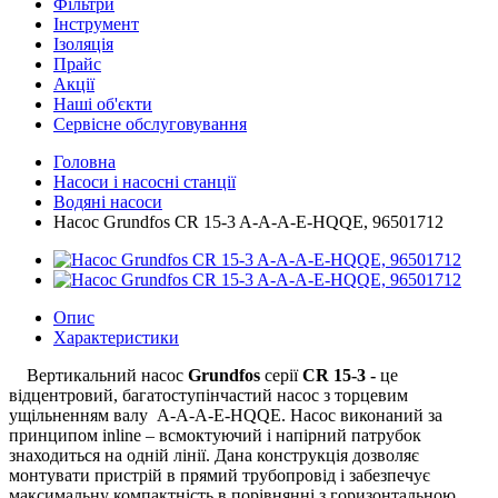
Фільтри
Інструмент
Ізоляція
Прайс
Акції
Наші об'єкти
Сервісне обслуговування
Головна
Насоси і насосні станції
Водяні насоси
Насос Grundfos CR 15-3 A-A-A-E-HQQE, 96501712
Опис
Характеристики
Вертикальний насос
Grundfos
серії
CR 15-3 -
це
відцентровий, багатоступінчастий насос з торцевим
ущільненням валу A-A-A-E-HQQE. Насос виконаний за
принципом inline – всмоктуючий і напірний патрубок
знаходиться на одній лінії. Дана конструкція дозволяє
монтувати пристрій в прямий трубопровід і забезпечує
максимальну компактність в порівнянні з горизонтальною