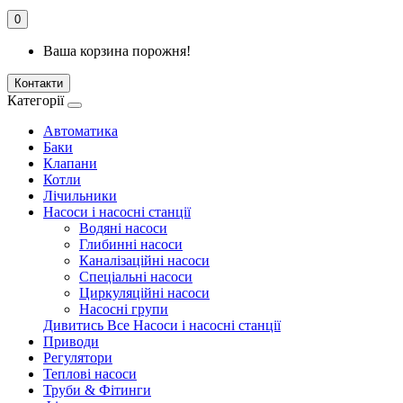
0
Ваша корзина порожня!
Контакти
Категорії
Автоматика
Баки
Клапани
Котли
Лічильники
Насоси і насосні станції
Водяні насоси
Глибинні насоси
Каналізаційні насоси
Спеціальні насоси
Циркуляційні насоси
Насосні групи
Дивитись Все Насоси і насосні станції
Приводи
Регулятори
Теплові насоси
Труби & Фітинги