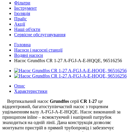
Фільтри
Інструмент
Ізоляція
Прайс
Акції
Наші об'єкти
Сервісне обслуговування
Головна
Насоси і насосні станції
Водяні насоси
Насос Grundfos CR 1-27 A-FGJ-A-E-HQQE, 96516256
Опис
Характеристики
Вертикальний насос
Grundfos
серії
CR 1-27
це
відцентровий, багатоступінчастий насос з торцевим
ущільненням валу A-FGJ-A-E-HQQE. Насос виконаний за
принципом inline – всмоктуючий і напірний патрубок
знаходиться на одній лінії. Дана конструкція дозволяє
монтувати пристрій в прямий трубопровід і забезпечує