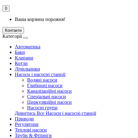
0
Ваша корзина порожня!
Контакти
Категорії
Автоматика
Баки
Клапани
Котли
Лічильники
Насоси і насосні станції
Водяні насоси
Глибинні насоси
Каналізаційні насоси
Спеціальні насоси
Циркуляційні насоси
Насосні групи
Дивитись Все Насоси і насосні станції
Приводи
Регулятори
Теплові насоси
Труби & Фітинги