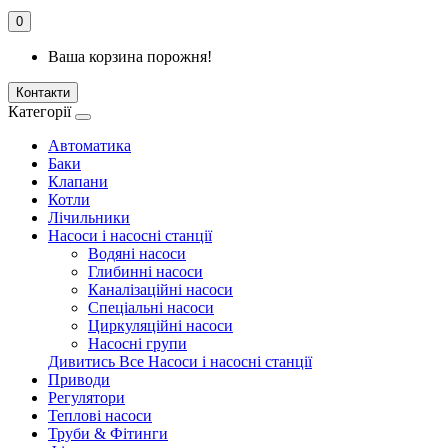
0
Ваша корзина порожня!
Контакти
Категорії
Автоматика
Баки
Клапани
Котли
Лічильники
Насоси і насосні станції
Водяні насоси
Глибинні насоси
Каналізаційні насоси
Спеціальні насоси
Циркуляційні насоси
Насосні групи
Дивитись Все Насоси і насосні станції
Приводи
Регулятори
Теплові насоси
Труби & Фітинги