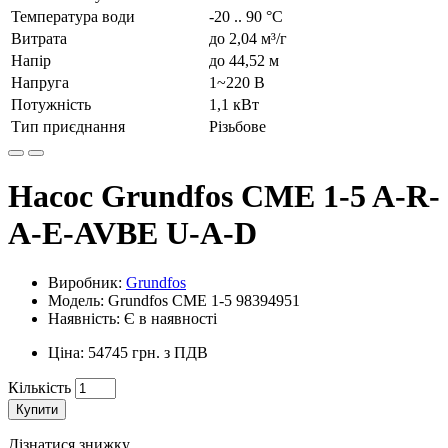
Температура води
-20 .. 90 °C
Витрата
до 2,04 м³/г
Напір
до 44,52 м
Напруга
1~220 В
Потужність
1,1 кВт
Тип приєднання
Різьбове
Насос Grundfos CME 1-5 A-R-
A-E-AVBE U-A-D
Виробник:
Grundfos
Модель: Grundfos CME 1-5 98394951
Наявність: Є в наявності
Ціна: 54745 грн. з ПДВ
Кількість
Купити
Дізнатися знижку