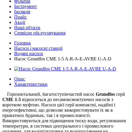
Фільтри
Інструмент
Ізоляція
Прайс
Акції
Наші об'єкти
Сервісне обслуговування
Головна
Насоси і насосні станції
Водяні насоси
Насос Grundfos CME 1-5 A-R-A-E-AVBE U-A-D
Опис
Характеристики
Горизонтальний, багатоступінчастий насос
Grundfos
серії
CME 1
-5
відноситься до несамовсмоктуючих насосів з
короткою муфтою. Насоси цієї серії компактні, надійні і
енергоефективні, що дозволяє використовувати їх як в
приватних будинках, так і в промисловості.
Використовуються для підвищення тиску води, регулювання
температури, в системах центрального і промислового
опалення, для водопідготовки та водопостачання на