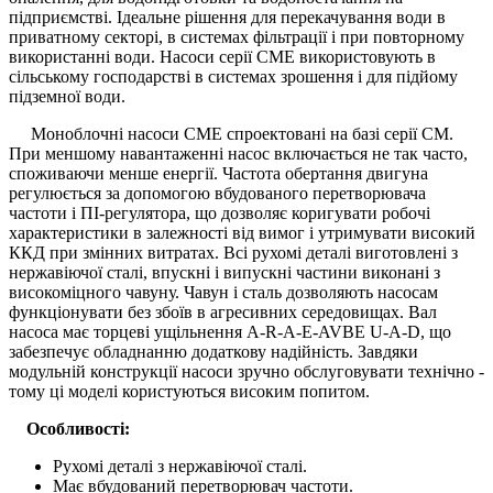
підприємстві. Ідеальне рішення для перекачування води в
приватному секторі, в системах фільтрації і при повторному
використанні води. Насоси серії СМE використовують в
сільському господарстві в системах зрошення і для підйому
підземної води.
Моноблочні насоси CME спроектовані на базі серії CM.
При меншому навантаженні насос включається не так часто,
споживаючи менше енергії. Частота обертання двигуна
регулюється за допомогою вбудованого перетворювача
частоти і ПІ-регулятора, що дозволяє коригувати робочі
характеристики в залежності від вимог і утримувати високий
ККД при змінних витратах. Всі рухомі деталі виготовлені з
нержавіючої сталі, впускні і випускні частини виконані з
високоміцного чавуну. Чавун і сталь дозволяють насосам
функціонувати без збоїв в агресивних середовищах. Вал
насоса має торцеві ущільнення A-R-A-E-AVBE U-A-D, що
забезпечує обладнанню додаткову надійність. Завдяки
модульній конструкції насоси зручно обслуговувати технічно -
тому ці моделі користуються високим попитом.
Особливості:
Рухомі деталі з нержавіючої сталі.
Має вбудований перетворювач частоти.