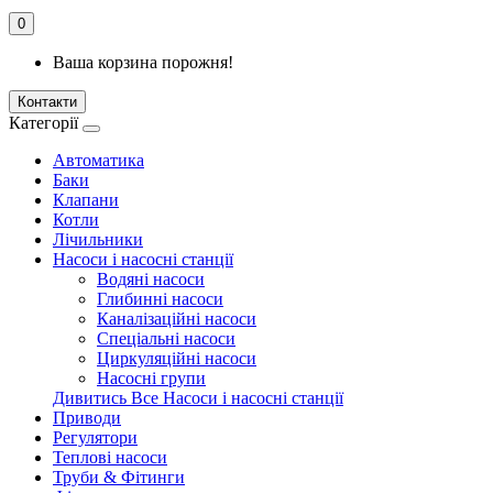
0
Ваша корзина порожня!
Контакти
Категорії
Автоматика
Баки
Клапани
Котли
Лічильники
Насоси і насосні станції
Водяні насоси
Глибинні насоси
Каналізаційні насоси
Спеціальні насоси
Циркуляційні насоси
Насосні групи
Дивитись Все Насоси і насосні станції
Приводи
Регулятори
Теплові насоси
Труби & Фітинги