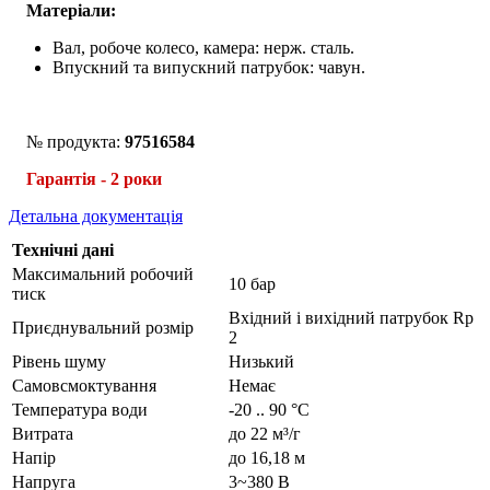
Матеріали:
Вал, робоче колесо, камера: нерж. сталь.
Впускний та випускний патрубок: чавун.
№ продукта:
97516584
Гарантія - 2
роки
Детальна документація
Технічні дані
Максимальний робочий
10 бар
тиск
Вхідний і вихідний патрубок Rp
Приєднувальний розмір
2
Рівень шуму
Низький
Самовсмоктування
Немає
Температура води
-20 .. 90 °C
Витрата
до 22 м³/г
Напір
до 16,18 м
Напруга
3~380 В