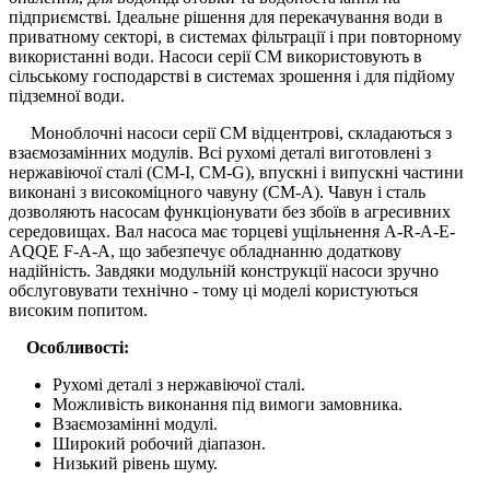
підприємстві. Ідеальне рішення для перекачування води в
приватному секторі, в системах фільтрації і при повторному
використанні води. Насоси серії СМ використовують в
сільському господарстві в системах зрошення і для підйому
підземної води.
Моноблочні насоси серії CM відцентрові, складаються з
взаємозамінних модулів. Всі рухомі деталі виготовлені з
нержавіючої сталі (СМ-I, СМ-G), впускні і випускні частини
виконані з високоміцного чавуну (СМ-А). Чавун і сталь
дозволяють насосам функціонувати без збоїв в агресивних
середовищах. Вал насоса має торцеві ущільнення A-R-A-E-
AQQE F-A-A, що забезпечує обладнанню додаткову
надійність. Завдяки модульній конструкції насоси зручно
обслуговувати технічно - тому ці моделі користуються
високим попитом.
Особливості:
Рухомі деталі з нержавіючої сталі.
Можливість виконання під вимоги замовника.
Взаємозамінні модулі.
Широкий робочий діапазон.
Низький рівень шуму.