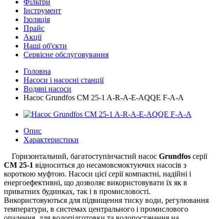
Фільтри
Інструмент
Ізоляція
Прайс
Акції
Наші об'єкти
Сервісне обслуговування
Головна
Насоси і насосні станції
Водяні насоси
Насос Grundfos CM 25-1 A-R-A-E-AQQE F-A-A
Опис
Характеристики
Горизонтальний, багатоступінчастий насос
Grundfos
серії
CM
25-1
відноситься до несамовсмоктуючих насосів з
короткою муфтою. Насоси цієї серії компактні, надійні і
енергоефективні, що дозволяє використовувати їх як в
приватних будинках, так і в промисловості.
Використовуються для підвищення тиску води, регулювання
температури, в системах центрального і промислового
опалення, для водопідготовки та водопостачання на