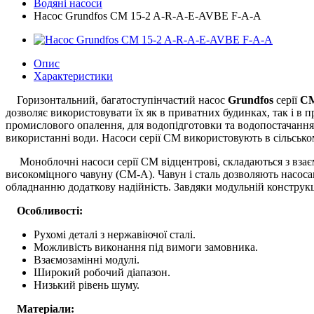
Водяні насоси
Насос Grundfos CM 15-2 A-R-A-E-AVBE F-A-A
Опис
Характеристики
Горизонтальний, багатоступінчастий насос
Grundfos
серії
C
дозволяє використовувати їх як в приватних будинках, так і в
промислового опалення, для водопідготовки та водопостачання 
використанні води. Насоси серії СМ використовують в сільськом
Моноблочні насоси серії CM відцентрові, складаються з взаємоз
високоміцного чавуну (СМ-А). Чавун і сталь дозволяють насос
обладнанню додаткову надійність. Завдяки модульній конструкц
Особливості:
Рухомі деталі з нержавіючої сталі.
Можливість виконання під вимоги замовника.
Взаємозамінні модулі.
Широкий робочий діапазон.
Низький рівень шуму.
Матеріали: