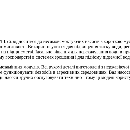
M
15-2
відноситься до несамовсмоктуючих насосів з короткою муфт
 промисловості. Використовуються для підвищення тиску води, ре
на підприємстві. Ідеальне рішення для перекачування води в при
у господарстві в системах зрошення і для підйому підземної вод
амінних модулів. Всі рухомі деталі виготовлені з нержавіючої с
ам функціонувати без збоїв в агресивних середовищах. Вал насо
ії насоси зручно обслуговувати технічно - тому ці моделі кори