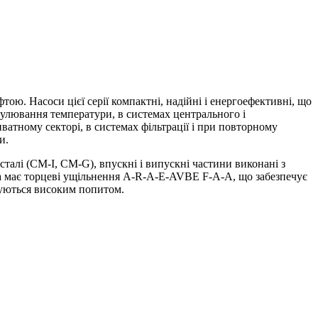
ою. Насоси цієї серії компактні, надійні і енергоефективні, що
гулювання температури, в системах центрального і
ватному секторі, в системах фільтрації і при повторному
и.
талі (СМ-I, СМ-G), впускні і випускні частини виконані з
са має торцеві ущільнення A-R-A-E-AVBE F-A-A, що забезпечує
стуються високим попитом.