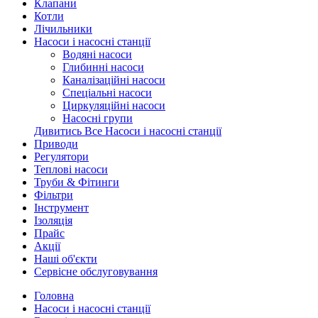
Клапани
Котли
Лічильники
Насоси і насосні станції
Водяні насоси
Глибинні насоси
Каналізаційні насоси
Спеціальні насоси
Циркуляційні насоси
Насосні групи
Дивитись Все Насоси і насосні станції
Приводи
Регулятори
Теплові насоси
Труби & Фітинги
Фільтри
Інструмент
Ізоляція
Прайс
Акції
Наші об'єкти
Сервісне обслуговування
Головна
Насоси і насосні станції