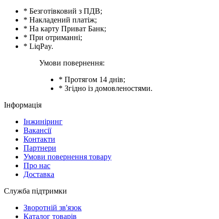
* Безготівковий з ПДВ;
* Накладений платіж;
* На карту Приват Банк;
* При отриманні;
* LiqPay.
Умови повернення:
* Протягом 14 днів;
* Згідно із домовленостями.
Інформація
Інжиніринг
Вакансії
Контакти
Партнери
Умови повернення товару
Про нас
Доставка
Служба підтримки
Зворотній зв'язок
Каталог товарів