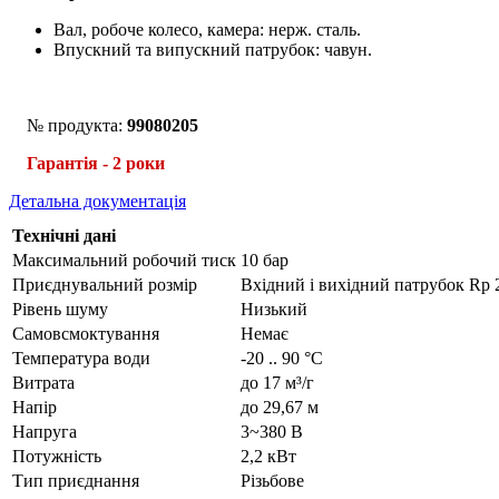
Вал, робоче колесо, камера: нерж. сталь.
Впускний та випускний патрубок: чавун.
№ продукта:
99080205
Гарантія - 2
роки
Детальна документація
Технічні дані
Максимальний робочий тиск
10 бар
Приєднувальний розмір
Вхідний і вихідний патрубок Rp 
Рівень шуму
Низький
Самовсмоктування
Немає
Температура води
-20 .. 90 °C
Витрата
до 17 м³/г
Напір
до 29,67 м
Напруга
3~380 В
Потужність
2,2 кВт
Тип приєднання
Різьбове