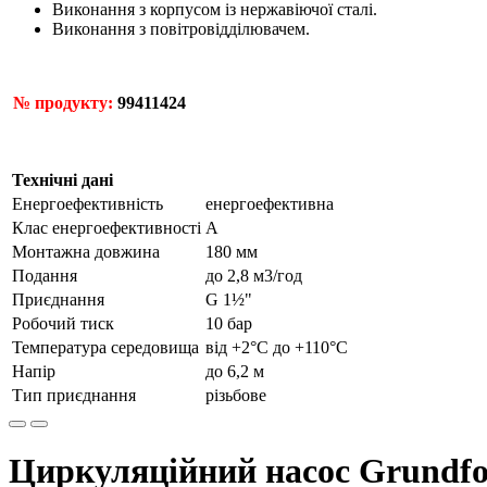
Виконання з корпусом із нержавіючої сталі.
Виконання з повітровідділювачем.
№ продукту:
99411424
Технічні дані
Енергоефективність
енергоефективна
Клас енергоефективності
А
Монтажна довжина
180 мм
Подання
до 2,8 м3/год
Приєднання
G 1½"
Робочий тиск
10 бар
Температура середовища
від +2°С до +110°С
Напір
до 6,2 м
Тип приєднання
різьбове
Циркуляційний насос Grundfo