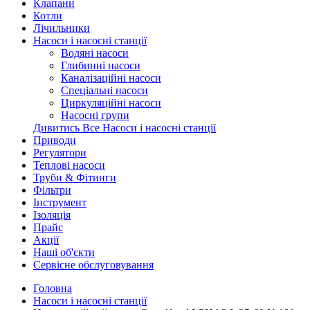
Клапани
Котли
Лічильники
Насоси і насосні станції
Водяні насоси
Глибинні насоси
Каналізаційні насоси
Спеціальні насоси
Циркуляційні насоси
Насосні групи
Дивитись Все Насоси і насосні станції
Приводи
Регулятори
Теплові насоси
Труби & Фітинги
Фільтри
Інструмент
Ізоляція
Прайс
Акції
Наші об'єкти
Сервісне обслуговування
Головна
Насоси і насосні станції