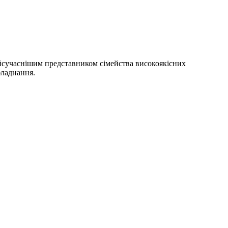
йсучаснішим представником сімейства високоякісних
бладнання.