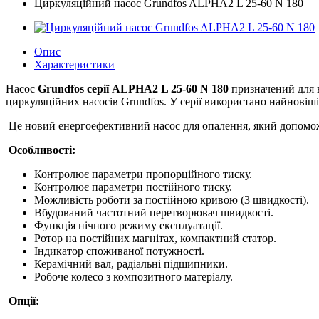
Циркуляційний насос Grundfos ALPHA2 L 25-60 N 180
Опис
Характеристики
Насос
Grundfos серії ALPHA2 L 25-60 N 180
призначений для 
циркуляційних насосів Grundfos. У серії використано найновіші 
Це новий енергоефективний насос для опалення, який допоможе
Особливості:
Контролює параметри пропорційного тиску.
Контролює параметри постійного тиску.
Можливість роботи за постійною кривою (3 швидкості).
Вбудований частотний перетворювач швидкості.
Функція нічного режиму експлуатації.
Ротор на постійних магнітах, компактний статор.
Індикатор споживаної потужності.
Керамічний вал, радіальні підшипники.
Робоче колесо з композитного матеріалу.
Опції: