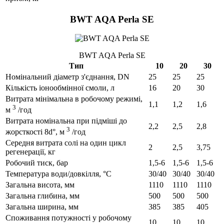
BWT AQA Perla SE
BWT AQA Perla SE
Тип
10
20
30
Номінальний діаметр з'єднання, DN
25
25
25
Кількість іонообмінної смоли, л
16
20
30
Витрата мінімальна в робочому режимі,
1,1
1,2
1,6
3
м
/год
Витрата номінальна при підміші до
2,2
2,5
2,8
3
жорсткості 8d°, м
/год
Середня витрата солі на один цикл
2
2,5
3,75
регенерації, кг
Робочий тиск, бар
1,5-6
1,5-6
1,5-6
Температура води/довкілля, °C
30/40
30/40
30/40
Загальна висота, мм
1110
1110
1110
Загальна глибина, мм
500
500
500
Загальна ширина, мм
385
385
405
Споживання потужності у робочому
10
10
10