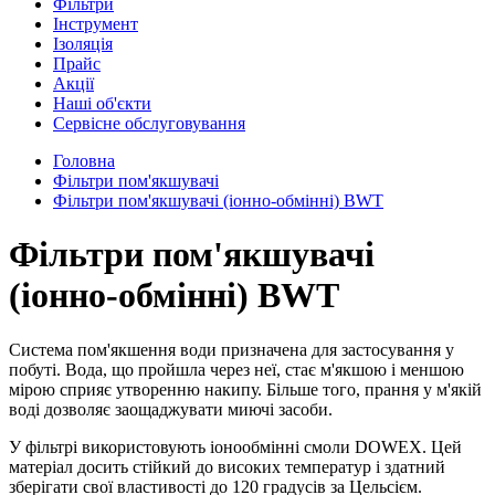
Фільтри
Інструмент
Ізоляція
Прайс
Акції
Наші об'єкти
Сервісне обслуговування
Головна
Фільтри пом'якшувачі
Фільтри пом'якшувачі (іонно-обмінні) BWT
Фільтри пом'якшувачі
(іонно-обмінні) BWT
Система пом'якшення води призначена для застосування у
побуті. Вода, що пройшла через неї, стає м'якшою і меншою
мірою сприяє утворенню накипу. Більше того, прання у м'якій
воді дозволяє заощаджувати миючі засоби.
У фільтрі використовують іонообмінні смоли DOWEX. Цей
матеріал досить стійкий до високих температур і здатний
зберігати свої властивості до 120 градусів за Цельсієм.