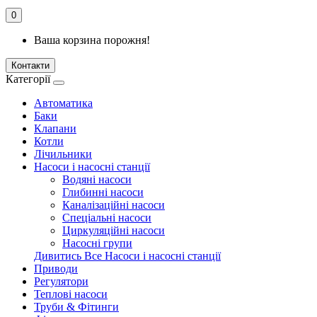
0
Ваша корзина порожня!
Контакти
Категорії
Автоматика
Баки
Клапани
Котли
Лічильники
Насоси і насосні станції
Водяні насоси
Глибинні насоси
Каналізаційні насоси
Спеціальні насоси
Циркуляційні насоси
Насосні групи
Дивитись Все Насоси і насосні станції
Приводи
Регулятори
Теплові насоси
Труби & Фітинги