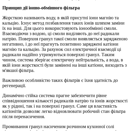
Принцип дії іонно-обмінного фільтра
Жорсткою називають воду, в якій присутні іони магнію та
кальцію. Існує метод позбавлення таких іонів шляхом заміни
їх на інші. Для цього використовують іонообмінні смоли.
Взаємодіючи з водою, ці смоли виділяють до неї радикали
натрію. Поверхня гранул такої смоли виявляється зарядженою
негативно, і до неї прагнуть позитивно заряджені катіони
магнію та кальцію. За рахунок сил електричної взаємодії ці
радикали надійно утримуються поверхні гранул. Таким
чином, система зберігає електричну нейтральність, а вода, в
якій іони жорсткості були замінені на інші катіони, виходить з
м'якшої фільтра.
Важливою особливістю таких фільтрів є їхня здатність до
регенерації.
Динамічно стійка система прагне забезпечити рівне
співвідношення кількості радикалів натрію та іонів жорсткості
як у рідині, так і на поверхні гранул. Саме ця властивість
катіонітів дозволяє легко відновлювати робочий стан фільтра
після перенасичення.
Промивання гранул насиченим розчином кухонної солі