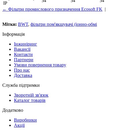
54
54
54
IP
← Фільтри промислового призначення Ecosoft FK
|
Мітки:
BWT
,
фільтри пом'якшувачі (іонно-обмі
Інформація
Інжиніринг
Вакансії
Контакти
Партнери
Умови повернення товару
Про нас
Доставка
Служба підтримки
Зворотній зв'язок
Каталог товарів
Додатково
Виробники
Акції