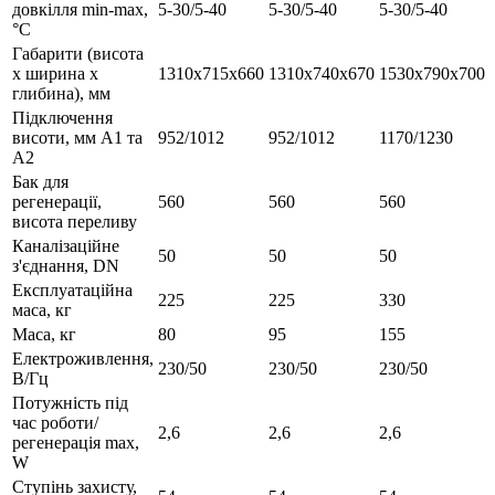
довкілля min-max,
5-30/5-40
5-30/5-40
5-30/5-40
°C
Габарити (висота
х ширина х
1310х715х660
1310х740х670
1530х790х700
глибина), мм
Підключення
висоти, мм А1 та
952/1012
952/1012
1170/1230
А2
Бак для
регенерації,
560
560
560
висота переливу
Каналізаційне
50
50
50
з'єднання, DN
Експлуатаційна
225
225
330
маса, кг
Маса, кг
80
95
155
Електроживлення,
230/50
230/50
230/50
В/Гц
Потужність під
час роботи/
2,6
2,6
2,6
регенерація max,
W
Ступінь захисту,