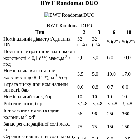
BWT Rondomat DUO
BWT Rondomat DUO
Тип
2
3
6
10
Номінальний діаметр з'єднання,
32
32
50(2")
50(2")
DN
(1¼)
(1¼)
Постійні витрати при залишковій
3
2,0
3,0
6,0
10,0
жорсткості < 0,1 d°*) макс.,м
/
год
Номінальна витрата при
3,5
5,0
10,0
17,0
3
жорсткості до 8 d ° *), м
/год
Втрата тиску при номінальній
0,6
0,8
0,7
0,0
витраті, бар
Номінальний тиск, бар
10
10
10
10
Робочий тиск, бар
3,5-8
3,5-8
3,5-8
3,5-8
Іонообмінна ємність однієї
36
96
250
360
3
колони, м
xd°
Запас регенераційної солі макс.
75
75
150
150
кг
Середнє споживання солі на одну