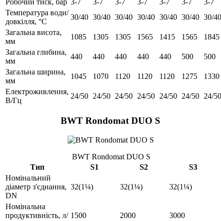
Робочий тиск, бар
3-7
3-7
3-7
3-7
3-7
3-7
3-7
Температура води/
30/40
30/40
30/40
30/40
30/40
30/40
30/4
довкілля, °C
Загальна висота,
1085
1305
1305
1565
1415
1565
1845
мм
Загальна глибина,
440
440
440
440
440
500
500
мм
Загальна ширина,
1045
1070
1120
1120
1120
1275
1330
мм
Електроживлення,
24/50
24/50
24/50
24/50
24/50
24/50
24/5
В/Гц
BWT Rondomat DUO S
BWT Rondomat DUO S
Тип
S1
S2
S3
Номінальний
діаметр з'єднання,
32(1¼)
32(1¼)
32(1¼)
DN
Номінальна
продуктивність, л/
1500
2000
3000