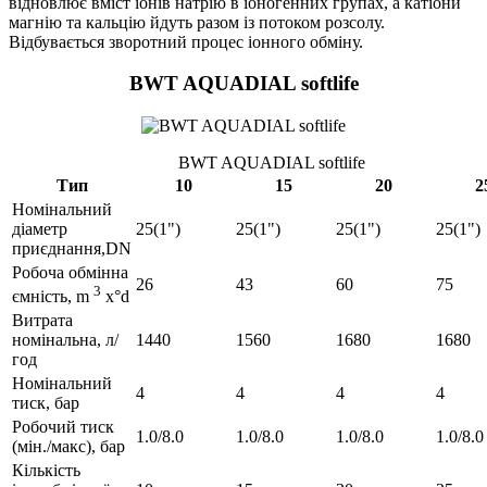
відновлює вміст іонів натрію в іоногенних групах, а катіони
магнію та кальцію йдуть разом із потоком розсолу.
Відбувається зворотний процес іонного обміну.
BWT AQUADIAL softlife
BWT AQUADIAL softlife
Тип
10
15
20
2
Номінальний
діаметр
25(1")
25(1")
25(1")
25(1")
приєднання,DN
Робоча обмінна
26
43
60
75
3
ємність, m
x°d
Витрата
номінальна, л/
1440
1560
1680
1680
год
Номінальний
4
4
4
4
тиск, бар
Робочий тиск
1.0/8.0
1.0/8.0
1.0/8.0
1.0/8.0
(мін./макс), бар
Кількість