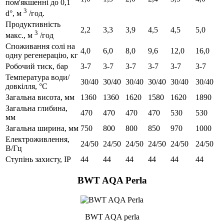
пом'якшенні до 0,1
3
d°, м
/год.
Продуктивність
2,2
3,3
3,9
4,5
4,5
5,0
3
макс., м
/год
Споживання солі на
4,0
6,0
8,0
9,6
12,0
16,0
одну регенерацію, кг
Робочий тиск, бар
3-7
3-7
3-7
3-7
3-7
3-7
Температура води/
30/40
30/40
30/40
30/40
30/40
30/40
довкілля, °C
Загальна висота, мм
1360
1360
1620
1580
1620
1890
Загальна глибина,
470
470
470
470
530
530
мм
Загальна ширина, мм
750
800
800
850
970
1000
Електроживлення,
24/50
24/50
24/50
24/50
24/50
24/50
В/Гц
Ступінь захисту, IP
44
44
44
44
44
44
BWT AQA Perla
BWT AQA perla