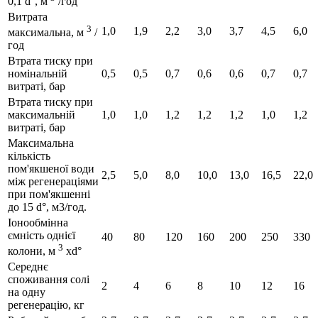
0,1 d°, м
/год
Витрата
3
1,0
1,9
2,2
3,0
3,7
4,5
6,0
максимальна, м
/
год
Втрата тиску при
номінальній
0,5
0,5
0,7
0,6
0,6
0,7
0,7
витраті, бар
Втрата тиску при
максимальній
1,0
1,0
1,2
1,2
1,2
1,0
1,2
витраті, бар
Максимальна
кількість
пом'якшеної води
2,5
5,0
8,0
10,0
13,0
16,5
22,0
між регенераціями
при пом'якшенні
до 15 d°, м3/год.
Іонообмінна
ємність однієї
40
80
120
160
200
250
330
3
колони, м
xd°
Середнє
споживання солі
2
4
6
8
10
12
16
на одну
регенерацію, кг