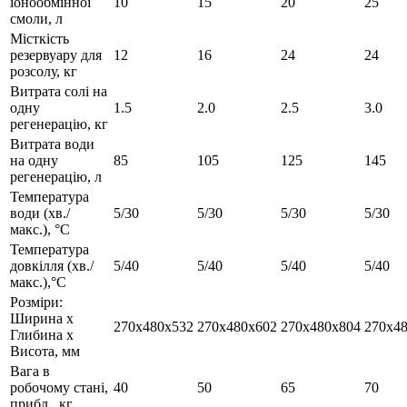
іонообмінної
10
15
20
25
смоли, л
Місткість
резервуару для
12
16
24
24
розсолу, кг
Витрата солі на
одну
1.5
2.0
2.5
3.0
регенерацію, кг
Витрата води
на одну
85
105
125
145
регенерацію, л
Температура
води (хв./
5/30
5/30
5/30
5/30
макс.), °C
Температура
довкілля (хв./
5/40
5/40
5/40
5/40
макс.),°C
Розміри:
Ширина х
270х480х532
270x480x602
270x480x804
270x4
Глибина х
Висота, мм
Вага в
робочому стані,
40
50
65
70
прибл., кг