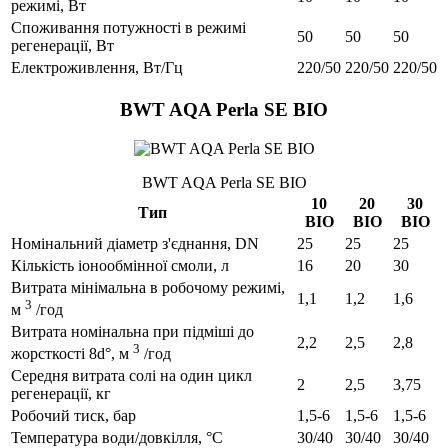
режимі, Вт
Споживання потужності в режимі
50
50
50
регенерації, Вт
Електроживлення, Вт/Гц
220/50
220/50
220/50
BWT AQA Perla SE BIO
BWT AQA Perla SE BIO
10
20
30
Тип
BIO
BIO
BIO
Номінальний діаметр з'єднання, DN
25
25
25
Кількість іонообмінної смоли, л
16
20
30
Витрата мінімальна в робочому режимі,
1,1
1,2
1,6
3
м
/год
Витрата номінальна при підміші до
2,2
2,5
2,8
3
жорсткості 8d°, м
/год
Середня витрата солі на один цикл
2
2,5
3,75
регенерації, кг
Робочий тиск, бар
1,5-6
1,5-6
1,5-6
Температура води/довкілля, °C
30/40
30/40
30/40