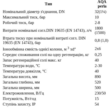
AQA
Тип
perla
Номінальний діаметр з'єднання, DN
32(1¼)
Максимальний тиск, бар
10
Робочий тиск, бар
2-8
1800
Витрати номінальні согл.DIN 19635 (EN 14743), л/ч
(1500)
Втрата тиску при номінальній витраті согл. DIN
0,8 (1,0)
19635 (EN 14743), бар
3
2x6
Іонообмінна ємність однієї колони, м
xd°
Середнє споживання солі на одну регенерацію, кг
0,25
Запас регенераційної солі макс. кг
40
Температура води, °C
2-30
Температура довкілля, °C
40
Загальна висота, мм
890
Загальна глибина, мм
520
Загальна ширина, мм
500
Електроживлення, В/Гц
230/50
Потужність, Вт/год
15
Ступінь захисту, IP
54