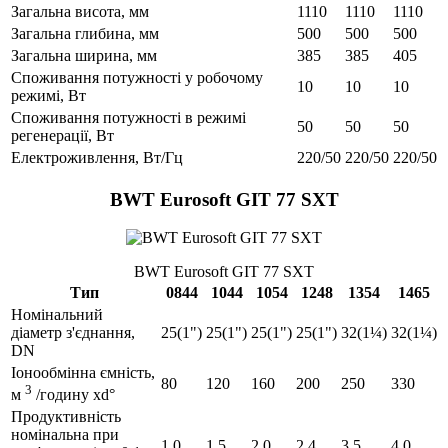
Загальна висота, мм
1110
1110
1110
Загальна глибина, мм
500
500
500
Загальна ширина, мм
385
385
405
Споживання потужності у робочому
10
10
10
режимі, Вт
Споживання потужності в режимі
50
50
50
регенерації, Вт
Електроживлення, Вт/Гц
220/50
220/50
220/50
BWT Eurosoft GIT 77 SXT
BWT Eurosoft GIT 77 SXT
Тип
0844
1044
1054
1248
1354
1465
Номінальний
діаметр з'єднання,
25(1")
25(1")
25(1")
25(1")
32(1¼)
32(1¼)
DN
Іонообмінна ємність,
80
120
160
200
250
330
3
м
/годину xd°
Продуктивність
номінальна при
1,0
1,5
2,0
2,4
3,5
4,0