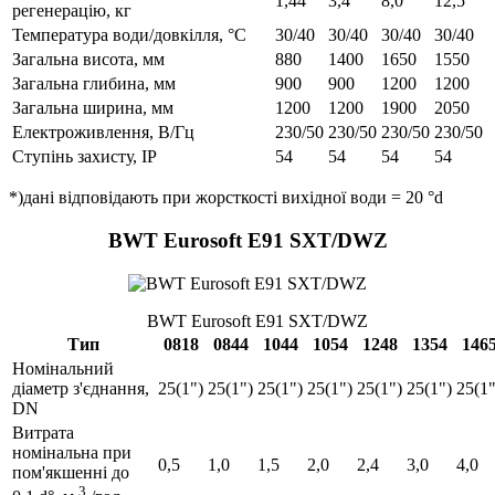
1,44
3,4
8,0
12,5
регенерацію, кг
Температура води/довкілля, °C
30/40
30/40
30/40
30/40
Загальна висота, мм
880
1400
1650
1550
Загальна глибина, мм
900
900
1200
1200
Загальна ширина, мм
1200
1200
1900
2050
Електроживлення, В/Гц
230/50
230/50
230/50
230/50
Ступінь захисту, IP
54
54
54
54
*)дані відповідають при жорсткості вихідної води = 20 °d
BWT Eurosoft E91 SXT/DWZ
BWT Eurosoft E91 SXT/DWZ
Тип
0818
0844
1044
1054
1248
1354
146
Номінальний
діаметр з'єднання,
25(1")
25(1")
25(1")
25(1")
25(1")
25(1")
25(1"
DN
Витрата
номінальна при
0,5
1,0
1,5
2,0
2,4
3,0
4,0
пом'якшенні до
3