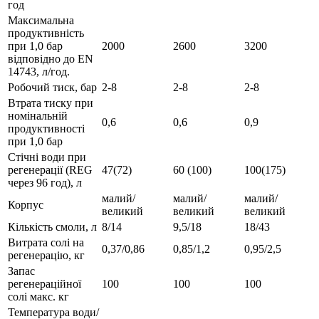
год
Максимальна
продуктивність
при 1,0 бар
2000
2600
3200
відповідно до EN
14743, л/год.
Робочий тиск, бар
2-8
2-8
2-8
Втрата тиску при
номінальній
0,6
0,6
0,9
продуктивності
при 1,0 бар
Стічні води при
регенерації (REG
47(72)
60 (100)
100(175)
через 96 год), л
малий/
малий/
малий/
Корпус
великий
великий
великий
Кількість смоли, л
8/14
9,5/18
18/43
Витрата солі на
0,37/0,86
0,85/1,2
0,95/2,5
регенерацію, кг
Запас
регенераційної
100
100
100
солі макс. кг
Температура води/