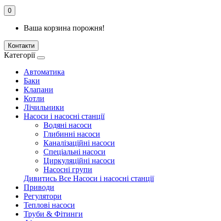
0
Ваша корзина порожня!
Контакти
Категорії
Автоматика
Баки
Клапани
Котли
Лічильники
Насоси і насосні станції
Водяні насоси
Глибинні насоси
Каналізаційні насоси
Спеціальні насоси
Циркуляційні насоси
Насосні групи
Дивитись Все Насоси і насосні станції
Приводи
Регулятори
Теплові насоси
Труби & Фітинги