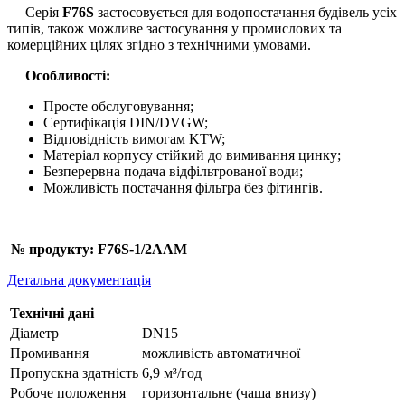
Серія
F76S
застосовується для водопостачання будівель усіх
типів, також можливе застосування у промислових та
комерційних цілях згідно з технічними умовами.
Особливості:
Просте обслуговування;
Сертифікація DIN/DVGW;
Відповідність вимогам KTW;
Матеріал корпусу стійкий до вимивання цинку;
Безперервна подача відфільтрованої води;
Можливість постачання фільтра без фітингів.
№ продукту: F76S-1/2AAM
Детальна документація
Технічні дані
Діаметр
DN15
Промивання
можливість автоматичної
Пропускна здатність
6,9 м³/год
Робоче положення
горизонтальне (чаша внизу)