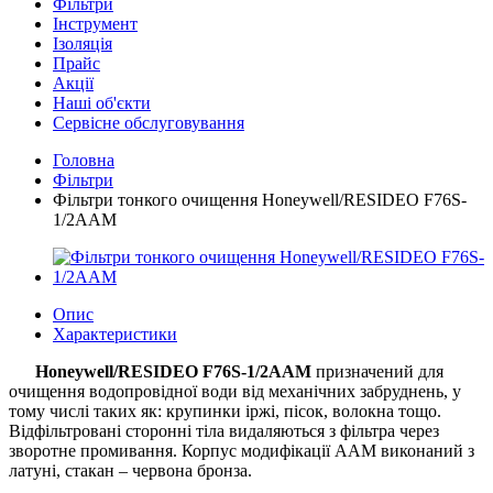
Фільтри
Інструмент
Ізоляція
Прайс
Акції
Наші об'єкти
Сервісне обслуговування
Головна
Фільтри
Фільтри тонкого очищення Honeywell/RESIDEO F76S-
1/2AAM
Опис
Характеристики
Honeywell/RESIDEO
F76S-1/2AAM
призначений для
очищення водопровідної води від механічних забруднень, у
тому числі таких як: крупинки іржі, пісок, волокна тощо.
Відфільтровані сторонні тіла видаляються з фільтра через
зворотне промивання. Корпус модифікації AAM виконаний з
латуні, стакан – червона бронза.