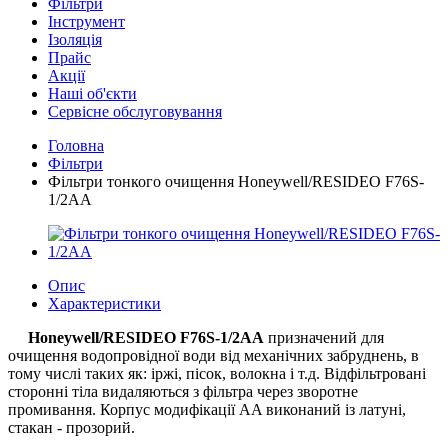
Фільтри
Інструмент
Ізоляція
Прайс
Акції
Наші об'єкти
Сервісне обслуговування
Головна
Фільтри
Фільтри тонкого очищення Honeywell/RESIDEO F76S-
1/2AA
Опис
Характеристики
Honeywell/RESIDEO
F76S-1/2AA
призначений для
очищення водопровідної води від механічних забруднень, в
тому числі таких як: іржі, пісок, волокна і т.д. Відфільтровані
сторонні тіла видаляються з фільтра через зворотне
промивання. Корпус модифікації AA виконаний із латуні,
стакан - прозорий.