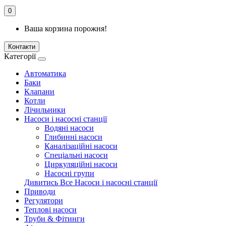
0
Ваша корзина порожня!
Контакти
Категорії
Автоматика
Баки
Клапани
Котли
Лічильники
Насоси і насосні станції
Водяні насоси
Глибинні насоси
Каналізаційні насоси
Спеціальні насоси
Циркуляційні насоси
Насосні групи
Дивитись Все Насоси і насосні станції
Приводи
Регулятори
Теплові насоси
Труби & Фітинги