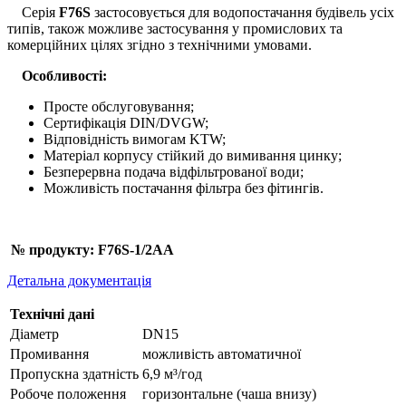
Серія
F76S
застосовується для водопостачання будівель усіх
типів, також можливе застосування у промислових та
комерційних цілях згідно з технічними умовами.
Особливості:
Просте обслуговування;
Сертифікація DIN/DVGW;
Відповідність вимогам KTW;
Матеріал корпусу стійкий до вимивання цинку;
Безперервна подача відфільтрованої води;
Можливість постачання фільтра без фітингів.
№ продукту: F76S-1/2AA
Детальна документація
Технічні дані
Діаметр
DN15
Промивання
можливість автоматичної
Пропускна здатність
6,9 м³/год
Робоче положення
горизонтальне (чаша внизу)