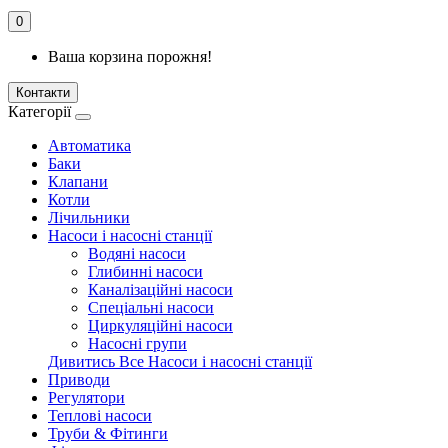
0
Ваша корзина порожня!
Контакти
Категорії
Автоматика
Баки
Клапани
Котли
Лічильники
Насоси і насосні станції
Водяні насоси
Глибинні насоси
Каналізаційні насоси
Спеціальні насоси
Циркуляційні насоси
Насосні групи
Дивитись Все Насоси і насосні станції
Приводи
Регулятори
Теплові насоси
Труби & Фітинги