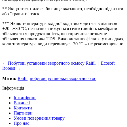
** Якщо тиск нижче або вище вказаного, необхідно підкачати
або "травити" тиск.
*** Якщо температура вхідної води знаходиться в діапазоні
+20...+30 °С, незначно знижується селективність мембрани і
збільшується продуктивність, що спричиняє незначне
збільшення показника TDS. Використання фільтра у випадках,
коли температура води перевищує +30 °С – не рекомендовано.
← Побутові установки зворотного осмосу Raifil
|
Ecosoft
Robust →
Мітки:
Raifil
,
побутові установки зворотного ос
Інформація
Інжиніринг
Вакансії
Контакти
Партнери
Умови повернення товару
Про нас