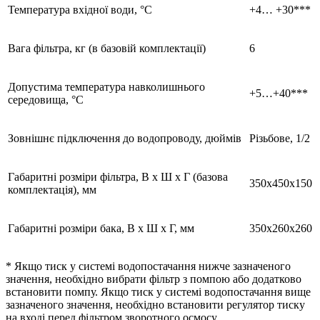
Температура вхідної води, °С
+4… +30***
Вага фільтра, кг (в базовій комплектації)
6
Допустима температура навколишнього
+5…+40***
середовища, °С
Зовнішнє підключення до водопроводу, дюймів
Різьбове, 1/2
Габаритні розміри фільтра, В х Ш х Г (базова
350х450х150
комплектація), мм
Габаритні розміри бака, В х Ш х Г, мм
350х260х260
* Якщо тиск у системі водопостачання нижче зазначеного
значення, необхідно вибрати фільтр з помпою або додатково
встановити помпу. Якщо тиск у системі водопостачання вище
зазначеного значення, необхідно встановити регулятор тиску
на вході перед фільтром зворотного осмосу.