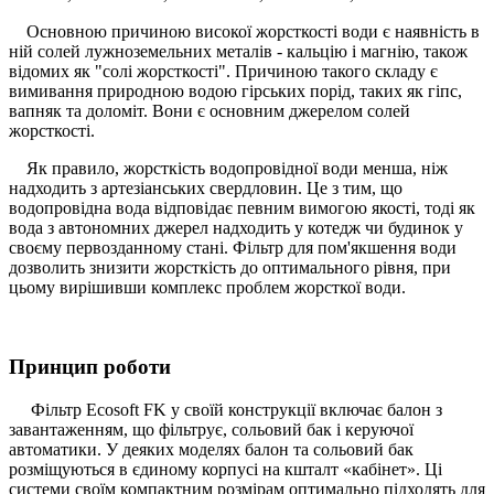
Основною причиною високої жорсткості води є наявність в
ній солей лужноземельних металів - кальцію і магнію, також
відомих як "солі жорсткості".
Причиною такого складу є
вимивання природною водою гірських порід, таких як гіпс,
вапняк та доломіт. Вони є основним джерелом солей
жорсткості.
Як правило, жорсткість водопровідної води менша, ніж
надходить з артезіанських свердловин. Це з тим, що
водопровідна вода відповідає певним вимогою якості, тоді як
вода з автономних джерел надходить у котедж чи будинок у
своєму первозданному стані. Фільтр для пом'якшення води
дозволить знизити жорсткість до оптимального рівня, при
цьому вирішивши комплекс проблем жорсткої води.
Принцип роботи
Фільтр Ecosoft FK у своїй конструкції включає балон з
завантаженням, що фільтрує, сольовий бак і керуючої
автоматики. У деяких моделях балон та сольовий бак
розміщуються в єдиному корпусі на кшталт «кабінет». Ці
системи своїм компактним розмірам оптимально підходять для