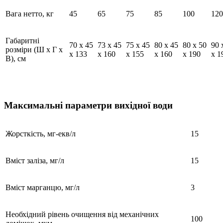
Вага нетто, кг
45
65
75
85
100
120
Габаритні
70 х 45
73 х 45
75 х 45
80 х 45
80 х 50
90 
розміри (Ш х Г х
х 133
х 160
х 155
х 160
х 190
х 1
В), см
Максимальні параметри вихідної води
Жорсткість, мг-екв/л
15
Вміст заліза, мг/л
15
Вміст марганцю, мг/л
3
Необхідний рівень очищення від механічних
100