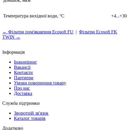
домішок, мкм
Температура вихідної води, °С
+4...+30
← Фільтри пом'якшення Ecosoft FU
|
Фільтри Ecosoft FK
TWIN →
Інформація
Інжиніринг
Вакансії
Контакти
Партнери
Умови повернення товару
Про нас
Доставка
Служба підтримки
Зворотній зв'язок
Каталог товарів
Додатково