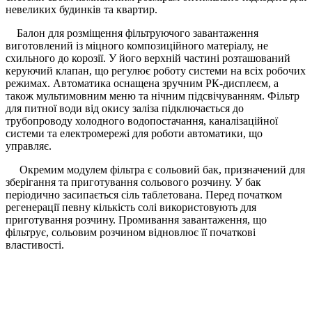
невеликих будинків та квартир.
Балон для розміщення фільтруючого завантаження
виготовлений із міцного композиційного матеріалу, не
схильного до корозії. У його верхній частині розташований
керуючий клапан, що регулює роботу системи на всіх робочих
режимах. Автоматика оснащена зручним РК-дисплеєм, а
також мультимовним меню та нічним підсвічуванням. Фільтр
для питної води від окису заліза підключається до
трубопроводу холодного водопостачання, каналізаційної
системи та електромережі для роботи автоматики, що
управляє.
Окремим модулем фільтра є сольовий бак, призначений для
зберігання та приготування сольового розчину. У бак
періодично засипається сіль таблетована. Перед початком
регенерації певну кількість солі використовують для
приготування розчину. Промивання завантаження, що
фільтрує, сольовим розчином відновлює її початкові
властивості.