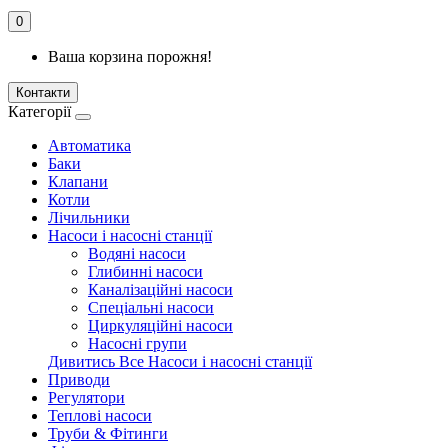
0
Ваша корзина порожня!
Контакти
Категорії
Автоматика
Баки
Клапани
Котли
Лічильники
Насоси і насосні станції
Водяні насоси
Глибинні насоси
Каналізаційні насоси
Спеціальні насоси
Циркуляційні насоси
Насосні групи
Дивитись Все Насоси і насосні станції
Приводи
Регулятори
Теплові насоси
Труби & Фітинги