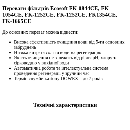
Переваги фільтрів Ecosoft FK-0844CE, FK-
1054CE, FK-1252CE, FK-1252CE, FK1354CE,
FK-1665CE
До основних переваг можна віднести:
Висока ефективність очищення води від 5-ти основних
забруднень
Низька витрата солі та води на регенерацію
Якість очищення не залежить від рівня pH, хлору та
сірководню у вихідної води
Автоматична робота та інтелектуальна система
проведення регенерації у зручний час
Термін служби катіону DOWEX – до 7 років
Технічні характеристики