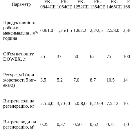
FK-
FK-
FK-
FK-
FK-
F
Параметр
0844CE
1054CE
1252CE
1354CE
1465CE
16
Продуктивність
робоча/
0,8/1,0
1,25/1,5
1,8/2,2
2,2/2,5
2,5/3,0
3,3
максимальна
, м³/
година
Об'єм катіоніту
25
37
50
62
75
100
DOWEX, л
Ресурс, м3 (при
жорсткості 5 мг-
3,5
5,2
7,0
8,7
10,5
14
екв/л)
Витрата солі на
2,5-4,0
3,7-6,0
5,0-8,0
6,2-9,9
7,5-12
10-
регенерацію, кг
Витрата води на
0,25
0,37
0,50
0,62
0,75
1,0
регенерацію, м³