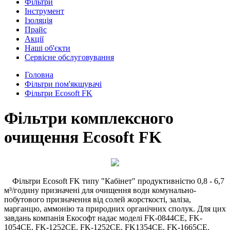
Фільтри
Інструмент
Ізоляція
Прайс
Акції
Наші об'єкти
Сервісне обслуговування
Головна
Фільтри пом'якшувачі
Фільтри Ecosoft FK
Фільтри комплексного
очищення Ecosoft FK
Фільтри Ecosoft FK типу "Кабінет" продуктивністю 0,8 - 6,7
м³/годину призначені для очищення води комунально-
побутового призначення від солей жорсткості, заліза,
марганцю, аммонію та природних органічних сполук. Для цих
завдань компанія Екософт надає моделі FK-0844CE, FK-
1054CE, FK-1252CE, FK-1252CE, FK1354CE, FK-1665CE.