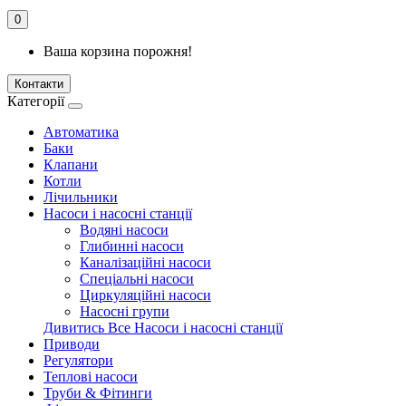
0
Ваша корзина порожня!
Контакти
Категорії
Автоматика
Баки
Клапани
Котли
Лічильники
Насоси і насосні станції
Водяні насоси
Глибинні насоси
Каналізаційні насоси
Спеціальні насоси
Циркуляційні насоси
Насосні групи
Дивитись Все Насоси і насосні станції
Приводи
Регулятори
Теплові насоси
Труби & Фітинги