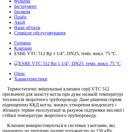
Фільтри
Інструмент
Ізоляція
Прайс
Акції
Наші об'єкти
Сервісне обслуговування
Головна
Клапани
ESBE VTC 512 Rp 1 1/4", DN25, темп. викл. 75 °C
Опис
Характеристики
Термостатичні змішувальні клапани серії VTС 512
призначені для захисту котла при дуже низькій температурі
теплоносія зворотного трубопроводу. Дане рішення сприяє
підвищенню ККД котла, знижує утворення конденсату і
збільшує термін експлуатації за рахунок підтримки високої і
стійкої температури зворотного трубопроводу.
Клапани використовуються в системах з котлами, які
працюють на твердому паливі потужністю до 150 кВт.