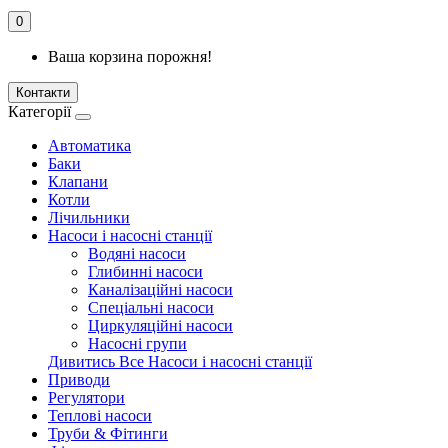
0
Ваша корзина порожня!
Контакти
Категорії
Автоматика
Баки
Клапани
Котли
Лічильники
Насоси і насосні станції
Водяні насоси
Глибинні насоси
Каналізаційні насоси
Спеціальні насоси
Циркуляційні насоси
Насосні групи
Дивитись Все Насоси і насосні станції
Приводи
Регулятори
Теплові насоси
Труби & Фітинги