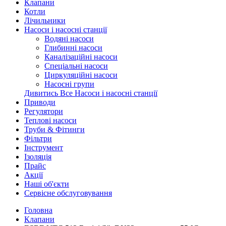
Клапани
Котли
Лічильники
Насоси і насосні станції
Водяні насоси
Глибинні насоси
Каналізаційні насоси
Спеціальні насоси
Циркуляційні насоси
Насосні групи
Дивитись Все Насоси і насосні станції
Приводи
Регулятори
Теплові насоси
Труби & Фітинги
Фільтри
Інструмент
Ізоляція
Прайс
Акції
Наші об'єкти
Сервісне обслуговування
Головна
Клапани