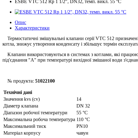
ESBE VTC 512 Rp 1 1/2", DN32, темп. викл. 55 °C
Опис
Характеристики
Термостатичні змішувальні клапани серії VTС 512 призначені
котла, знижує утворення конденсату і збільшує термін експлуата
Клапани використовуються в системах з котлами, які працюють
під'єднання "А" при температурі вихідної змішаної води з'єдна
№ продукта:
51022100
Технічні дані
Значення kvs (cv)
14
Діаметр клапана
DN 32
Діапазон робочої температури
55 °С
Максимальна робоча температура
110 °C
Максимальний тиск
PN10
Матеріал корпусу
чавун