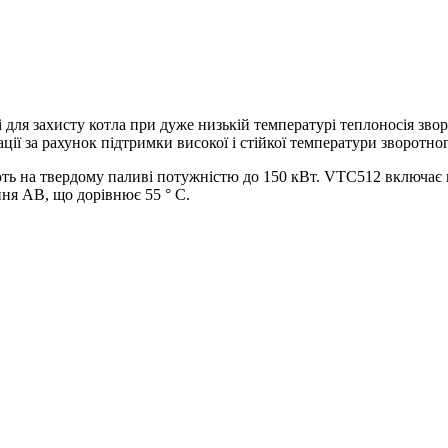
 для захисту котла при дуже низькій температурі теплоносія з
ції за рахунок підтримки високої і стійкої температури зворотно
 на твердому паливі потужністю до 150 кВт. VTС512 включає в 
ння АВ, що дорівнює 55 ° С.