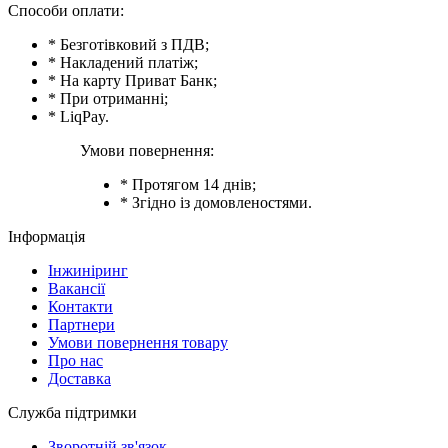
Способи оплати:
* Безготівковий з ПДВ;
* Накладений платіж;
* На карту Приват Банк;
* При отриманні;
* LiqPay.
Умови повернення:
* Протягом 14 днів;
* Згідно із домовленостями.
Інформація
Інжиніринг
Вакансії
Контакти
Партнери
Умови повернення товару
Про нас
Доставка
Служба підтримки
Зворотній зв'язок