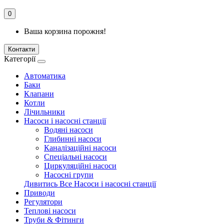
0
Ваша корзина порожня!
Контакти
Категорії
Автоматика
Баки
Клапани
Котли
Лічильники
Насоси і насосні станції
Водяні насоси
Глибинні насоси
Каналізаційні насоси
Спеціальні насоси
Циркуляційні насоси
Насосні групи
Дивитись Все Насоси і насосні станції
Приводи
Регулятори
Теплові насоси
Труби & Фітинги