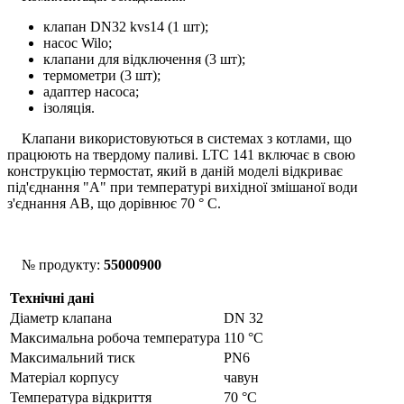
клапан DN32 kvs14 (1 шт);
насос Wilo;
клапани для відключення (3 шт);
термометри (3 шт);
адаптер насоса;
ізоляція.
Клапани використовуються в системах з котлами, що
працюють на твердому паливі. LTC 141 включає в свою
конструкцію термостат, який в даній моделі відкриває
під'єднання "А" при температурі вихідної змішаної води
з'єднання АВ, що дорівнює 70 ° С.
№ продукту:
55000900
Технічні дані
Діаметр клапана
DN 32
Максимальна робоча температура
110 °C
Максимальний тиск
PN6
Матеріал корпусу
чавун
Температура відкриття
70 °С