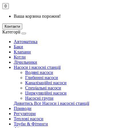
0
Ваша корзина порожня!
Контакти
Категорії
Автоматика
Баки
Клапани
Котли
Лічильники
Насоси і насосні станції
Водяні насоси
Глибинні насоси
Каналізаційні насоси
Спеціальні насоси
Циркуляційні насоси
Насосні групи
Дивитись Все Насоси і насосні станції
Приводи
Регулятори
Теплові насоси
Труби & Фітинги