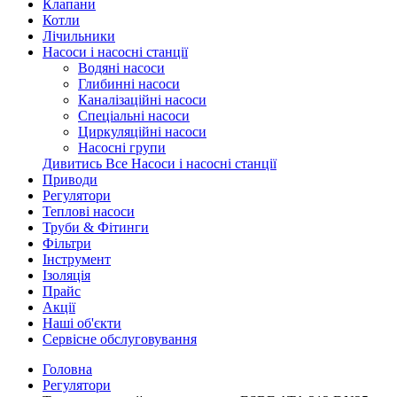
Клапани
Котли
Лічильники
Насоси і насосні станції
Водяні насоси
Глибинні насоси
Каналізаційні насоси
Спеціальні насоси
Циркуляційні насоси
Насосні групи
Дивитись Все Насоси і насосні станції
Приводи
Регулятори
Теплові насоси
Труби & Фітинги
Фільтри
Інструмент
Ізоляція
Прайс
Акції
Наші об'єкти
Сервісне обслуговування
Головна
Регулятори