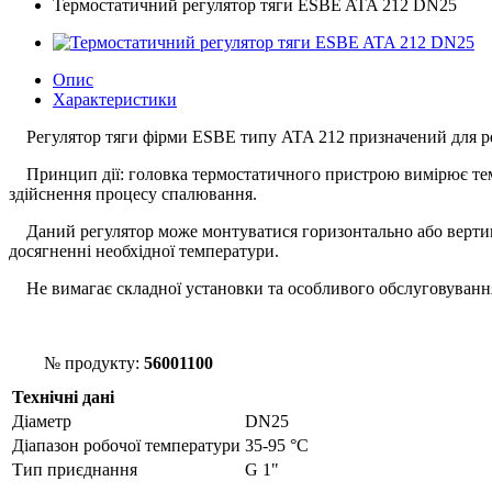
Термостатичний регулятор тяги ESBE ATA 212 DN25
Опис
Характеристики
Регулятор тяги фірми ESBE типу ATA 212 призначений для рег
Принцип дії: головка термостатичного пристрою вимірює темпе
здійснення процесу спалювання.
Даний регулятор може монтуватися горизонтально або вертикал
досягненні необхідної температури.
Не вимагає складної установки та особливого обслуговуванн
№ продукту:
56001100
Технічні дані
Діаметр
DN25
Діапазон робочої температури
35-95 °С
Тип приєднання
G 1"