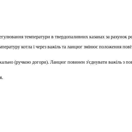
улювання температури в твердопаливних казанах за рахунок ре
ратуру котла і через важіль та ланцюг змінює положення повітр
ьно (ручкою догори). Ланцюг повинен з'єднувати важіль з пові
я.