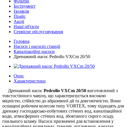
Фільтри
Інструмент
Ізоляція
Прайс
Акції
Наші об'єкти
Сервісне обслуговування
Головна
Насоси і насосні станції
Каналізаційні насоси
Дренажний насос Pedrollo VXCm 20/50
Опис
Характеристики
Дренажний насос
Pedrollo VXCm 20/50
виготовлений з
товстостінного чавуну, що характеризується високою
міцністю, стійкістю до абразивної дії та довговічністю. Вони
оснащені робочим колесом типу VORTEX, тому підходять для
дренажу господарсько-побутових стічних вод, каналізаційної
води, атмосферних стічних вод, збовтаного сирого осаду,
гнильного шламу. Насоси призначені для встановлення у
каналізаційних колекторах, тунелях, котлованах, каналах,