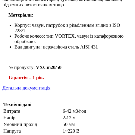
підземних автостоянках тощо.
Матеріали:
Корпус: чавун, патрубок з різьбленням згідно з ISO
228/1.
Робоче колесо: тип VORTEX, чавун із катафорезною
обробкою.
Вал двигуна: нержавіюча сталь AISI 431
№ продукту:
VXCm20/50
Гарантія – 1 рік.
Детальна документація
Технічні дані
Витрата
6-42 м3/год
Напір
2-12 м
Умовний прохід
50 мм
Напруга
1~220 В