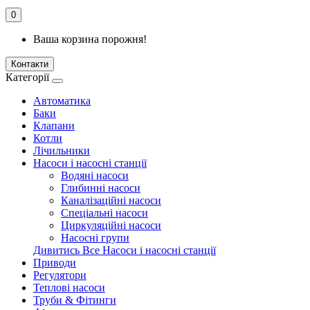
0
Ваша корзина порожня!
Контакти
Категорії
Автоматика
Баки
Клапани
Котли
Лічильники
Насоси і насосні станції
Водяні насоси
Глибинні насоси
Каналізаційні насоси
Спеціальні насоси
Циркуляційні насоси
Насосні групи
Дивитись Все Насоси і насосні станції
Приводи
Регулятори
Теплові насоси
Труби & Фітинги