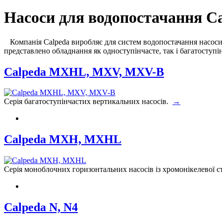
Насоси для водопостачання C
Компанія Calpeda виробляє для систем водопостачання насоси г
представлено обладнання як одноступінчасте, так і багатоступі
Calpeda MXHL, MXV, MXV-B
Серія багатоступінчастих вертикальних насосів.
→
Calpeda MXH, MXHL
Серія моноблочних горизонтальних насосів із хромонікелевої с
Calpeda N, N4