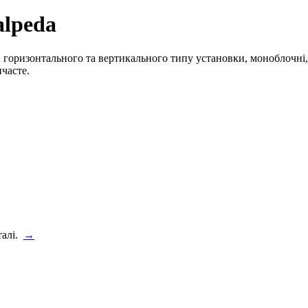
alpeda
оризонтального та вертикального типу установки, моноблочні, ко
нчасте.
талі.
→