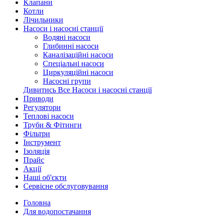
Клапани
Котли
Лічильники
Насоси і насосні станції
Водяні насоси
Глибинні насоси
Каналізаційні насоси
Спеціальні насоси
Циркуляційні насоси
Насосні групи
Дивитись Все Насоси і насосні станції
Приводи
Регулятори
Теплові насоси
Труби & Фітинги
Фільтри
Інструмент
Ізоляція
Прайс
Акції
Наші об'єкти
Сервісне обслуговування
Головна
Для водопостачання