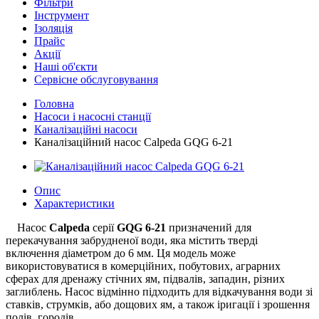
Фільтри
Інструмент
Ізоляція
Прайс
Акції
Наші об'єкти
Сервісне обслуговування
Головна
Насоси і насосні станції
Каналізаційні насоси
Каналізаційний насос Calpeda GQG 6-21
Опис
Характеристики
Насос
Calpeda
серії
GQG 6-21
призначений для
перекачування забрудненої води, яка містить тверді
включення діаметром до 6 мм. Ця модель може
використовуватися в комерційних, побутових, аграрних
сферах для дренажу стічних ям, підвалів, западин, різних
заглиблень. Насос відмінно підходить для відкачування води зі
ставків, струмків, або дощових ям, а також іригації і зрошення
полів, городів.