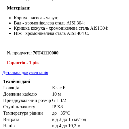
Матеріали:
Корпус насоса - чавун;
Вал - хромонікелева сталь AISI 304;
Кришка кожуха - хромонікелева сталь AISI 304;
Ніж -
хромонікелева сталь AISI 404 С.
№ продукта:
70T41110000
Гарантія - 1 рік
Детальна документація
Технічні дані
Ізоляція
Клас F
Довжина кабелю
10 м
Приєднувальний розмір
G 1 1/2
Ступінь захисту
IP Х8
Температура рідини
до +35°C
Витрата
від 3 до 15 м­³/год
Напір
від 4 до 19,2 м