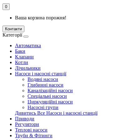
0
Ваша корзина порожня!
Контакти
Категорії
Автоматика
Баки
Клапани
Котли
Лічильники
Насоси і насосні станції
Водяні насоси
Глибинні насоси
Каналізаційні насоси
Спеціальні насоси
Циркуляційні насоси
Насосні групи
Дивитись Все Насоси і насосні станції
Приводи
Регулятори
Теплові насоси
Труби & Фітинги