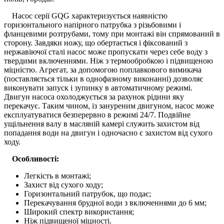
Насос серії GQG характеризується наявністю
горизонтального напірного патрубка з різьбовими і
фланцевими розтрубами, тому при монтажі він спрямований в
сторону. Завдяки ножу, що обертається і фіксований з
нержавіючої сталі насос може пропускати через себе воду з
твердими включеннями. Ніж з термообробкою і підвищеною
міцністю. Агрегат, за допомогою поплавкового вимикача
(поставляється тільки в однофазному виконанні) дозволяє
виконувати запуск і зупинку в автоматичному режимі.
Двигун насоса охолоджується за рахунок рідини яку
перекачує. Таким чином, із зануреним двигуном, насос може
експлуатуватися безперервно в режимі 24/7. Подвійне
ущільнення валу в масляній камері служить захистом від
попадання води на двигун і одночасно є захистом від сухого
ходу.
Особливості:
Легкість в монтажі;
Захист від сухого ходу;
Горизонтальний патрубок, що подає;
Перекачування брудної води з включеннями до 6 мм;
Широкий спектр використання;
Ніж підвищеної міцності.