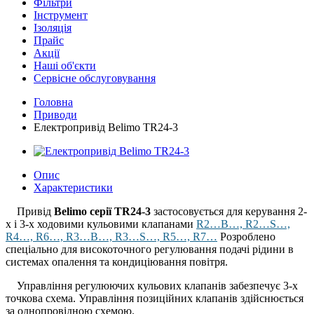
Фільтри
Інструмент
Ізоляція
Прайс
Акції
Наші об'єкти
Сервісне обслуговування
Головна
Приводи
Електропривід Belimo TR24-3
Опис
Характеристики
Привід
Belimo серії TR24-3
застосовується для керування 2-
х і 3-х ходовими кульовими клапанами
R2…B…, R2…S…,
R4…, R6…, R3…B…, R3…S…, R5…, R7…
Розроблено
спеціально для високоточного регулювання подачі рідини в
системах опалення та кондиціювання повітря.
Управління регулюючих кульових клапанів забезпечує 3-х
точкова схема. Управління позиційних клапанів здійснюється
за однопровідною схемою.