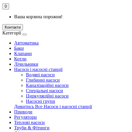
0
Ваша корзина порожня!
Контакти
Категорії
Автоматика
Баки
Клапани
Котли
Лічильники
Насоси і насосні станції
Водяні насоси
Глибинні насоси
Каналізаційні насоси
Спеціальні насоси
Циркуляційні насоси
Насосні групи
Дивитись Все Насоси і насосні станції
Приводи
Регулятори
Теплові насоси
Труби & Фітинги