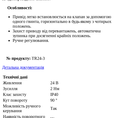
Особливості:
Привід легко встановлюється на клапан за допомогою
одного гвинта, горизонтально в будь-якому з чотирьох
положень.
Захист приводу від перевантажень, автоматична
зупинка при досягненні крайніх положень.
Ручне регулювання.
№ продукту:
TR24-3
Детальна документація
Технічні дані
Живлення
24 В
Зусилля
2 Нм
Клас захисту
IP40
Кут повороту
90 °
Можливість ручного
Так
керування
Наявність поворотного