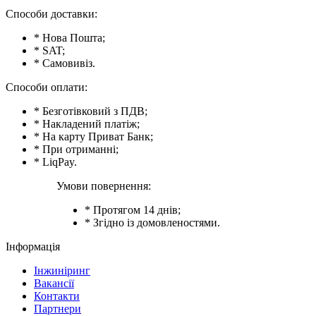
Способи доставки:
* Нова Пошта;
* SAT;
* Самовивіз.
Способи оплати:
* Безготівковий з ПДВ;
* Накладений платіж;
* На карту Приват Банк;
* При отриманні;
* LiqPay.
Умови повернення:
* Протягом 14 днів;
* Згідно із домовленостями.
Інформація
Інжиніринг
Вакансії
Контакти
Партнери