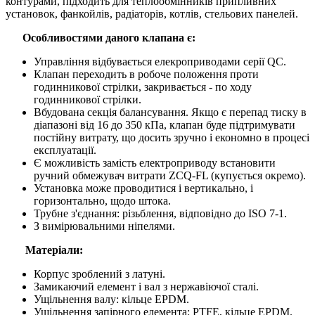
контурами, підходить для теплообмінників припливних
установок, фанкойлів, радіаторів, котлів, стельових панелей.
Особливостями даного клапана є:
Управління відбувається елекроприводами серії QC.
Клапан переходить в робоче положення проти
годинникової стрілки, закривається - по ходу
годинникової стрілки.
Вбудована секція балансування. Якщо є перепад тиску в
діапазоні від 16 до 350 кПа, клапан буде підтримувати
постійну витрату, що досить зручно і економно в процесі
експлуатації.
Є можливість замість електроприводу встановити
ручний обмежувач витрати ZCQ-FL (купується окремо).
Установка може проводитися і вертикально, і
горизонтально, щодо штока.
Трубне з'єднання: різьблення, відповідно до ISO 7-1.
З вимірювальними ніпелями.
Матеріали:
Корпус зроблений з латуні.
Замикаючий елемент і вал з нержавіючої сталі.
Ущільнення валу: кільце EPDM.
Ущільнення запірного елемента: PTFE, кільце EPDM.