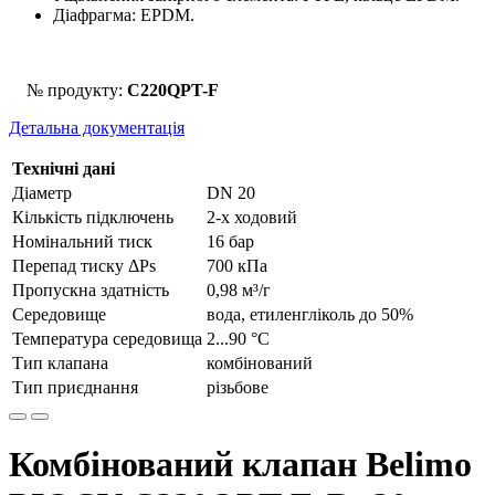
Діафрагма: EPDM.
№ продукту:
C220QPT-F
Детальна документація
Технічні дані
Діаметр
DN 20
Кількість підключень
2-х ходовий
Номінальний тиск
16 бар
Перепад тиску ΔPs
700 кПа
Пропускна здатність
0,98 м³/г
Середовище
вода, етиленгліколь до 50%
Температура середовища
2...90 °С
Тип клапана
комбінований
Тип приєднання
різьбове
Комбінований клапан Belimo