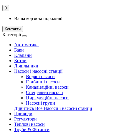
0
Ваша корзина порожня!
Контакти
Категорії
Автоматика
Баки
Клапани
Котли
Лічильники
Насоси і насосні станції
Водяні насоси
Глибинні насоси
Каналізаційні насоси
Спеціальні насоси
Циркуляційні насоси
Насосні групи
Дивитись Все Насоси і насосні станції
Приводи
Регулятори
Теплові насоси
Труби & Фітинги