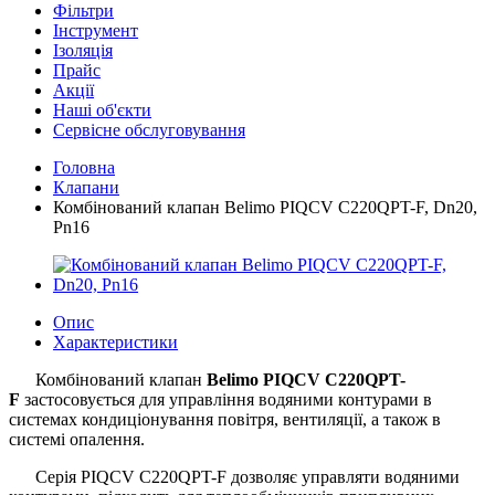
Фільтри
Інструмент
Ізоляція
Прайс
Акції
Наші об'єкти
Сервісне обслуговування
Головна
Клапани
Комбінований клапан Belimo PIQCV C220QPT-F, Dn20,
Pn16
Опис
Характеристики
Комбінований клапан
Belimo PIQCV C220QPT-
F
застосовується для управління водяними контурами в
системах кондиціонування повітря, вентиляції, а також в
системі опалення.
Серія PIQCV C220QPT-F дозволяє управляти водяними