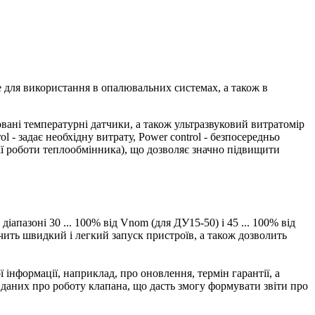
е для використання в опалювальних системах, а також в
ні температурні датчики, а також ультразвуковий витратомір
 - задає необхідну витрату, Power control - безпосередньо
ції роботи теплообмінника), що дозволяє значно підвищити
пазоні 30 ... 100% від Vnom (для ДУ15-50) і 45 ... 100% від
ечить швидкий і легкий запуск пристроїв, а також дозволить
нформації, наприклад, про оновлення, термін гарантії, а
 даних про роботу клапана, що дасть змогу формувати звіти про