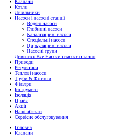
Клапани
Котли
Лічильники
Насоси і насосні станції
Водяні насоси
Глибинні насоси
Каналізаційні насоси
Спеціальні насоси
Циркуляційні насоси
Насосні групи
Дивитись Все Насоси і насосні станції
Приводи
Регулятори
Теплові насоси
Труби & Фітинги
Фільтри
Інструмент
Ізоляція
Прайс
Акції
Наші об'єкти
Сервісне обслуговування
Головна
Клапани