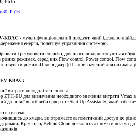
0, Pn16
0EV-KBAC
- мультифункціональний продукт, який ідеально підійд
збереження енергії, полегшує управління системою.
ати і регулювати енергію, для цього використовуються вбудова
зних режимах, серед них Flow control, Power control. Flow control
користовувати режим dT менеджер (dT - призначений для оптиміза
0EV-KBAC
:
ої витрати холодо- і теплоносія.
 ZTH-EU для визначення необхідного значення витрати Vmax в діа
до нової версії веб-сервера з «Start Up Assistant», який забезп
ю в системі.
чившись до хмари, ви отримаєте автоматичний доступ до різної і
дтримки. Крім того, Belimo Cloud дозволить отримати доступ до
казників.