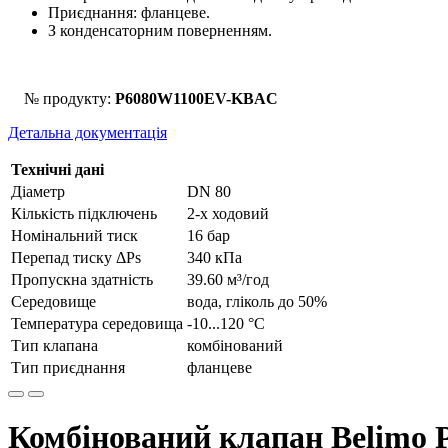
Приєднання: фланцеве.
З конденсаторним поверненням.
№ продукту:
P6080W1100EV-KBAC
Детальна документація
Технічні дані
Діаметр
DN 80
Кількість підключень
2-х ходовий
Номінальний тиск
16 бар
Перепад тиску ΔPs
340 кПа
Пропускна здатність
39.60 м³/год
Середовище
вода, гліколь до 50%
Температура середовища
-10...120 °С
Тип клапана
комбінований
Тип приєднання
фланцеве
Комбінований клапан Belimo