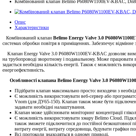
Комбінований клапан Belimo P6080W1100EV-KBAC, Dn8
Опис
Характеристики
Комбінований клапан
Belimo Energy Valve 3.0 P6080W110
системах обробки повітря в приміщеннях. Забезпечує відмінне 
Клапан Energy Valve 3.0 P6080W1100EV-KBAC дозволяє вимірюв
на трубопроводі зворотному і подавальному. Може працювати в рі
задається необхідна кількість енергії. Також є можливість ви
енергоефективність.
Особливості клапана Belimo Energy Valve 3.0
P6080W110
Підібрати клапан максимально просто: виходячи з необхідн
Є можливість використовувати веб-сервер або програматор
Vnom (для ДУ65-150). Клапан також може бути підключений 
задавати необхідні налаштування.
Клапан може здійснювати моніторинг концентрації глікол
Є можливість використовувати хмару Belimo Cloud. Підклю
також зможете підключитися до постійної безкоштовної пі
витрату енергії, витрату середовища, будувати графіки по
Всі протоколи знаходяться в одному приводі.