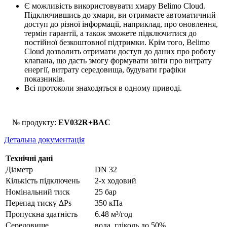
Є можливість використовувати хмару Belimo Cloud.
Підключившись до хмари, ви отримаєте автоматичний
доступ до різної інформації, наприклад, про оновлення,
термін гарантії, а також зможете підключитися до
постійної безкоштовної підтримки. Крім того, Belimo
Cloud дозволить отримати доступ до даних про роботу
клапана, що дасть змогу формувати звіти про витрату
енергії, витрату середовища, будувати графіки
показників.
Всі протоколи знаходяться в одному приводі.
№ продукту:
EV032R+BAC
Детальна документація
Технічні дані
Діаметр
DN 32
Кількість підключень
2-х ходовий
Номінальний тиск
25 бар
Перепад тиску ΔPs
350 кПа
Пропускна здатність
6.48 м³/год
Середовище
вода, гліколь до 50%