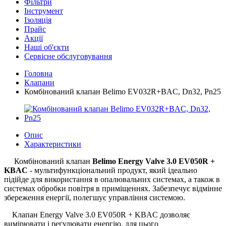
Фільтри
Інструмент
Ізоляція
Прайс
Акції
Наші об'єкти
Сервісне обслуговування
Головна
Клапани
Комбінований клапан Belimo EV032R+BAC, Dn32, Pn25
Опис
Характеристики
Комбінований клапан
Belimo Energy Valve 3.0 EV050R +
KBAC
- мультифункціональний продукт, який ідеально
підійде для використання в опалювальних системах, а також в
системах обробки повітря в приміщеннях. Забезпечує відмінне
збереження енергії, полегшує управління системою.
Клапан Energy Valve 3.0 EV050R + KBAC дозволяє
вимірювати і регулювати енергію, для цього