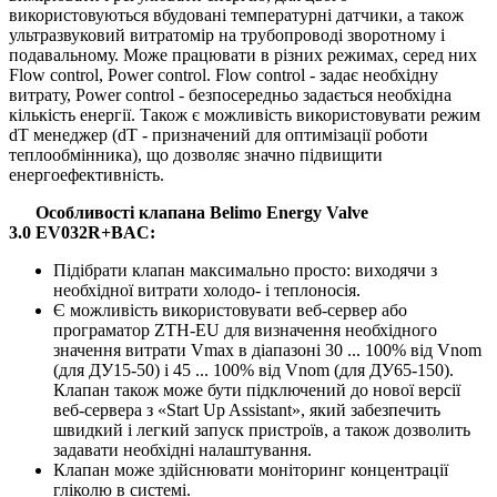
використовуються вбудовані температурні датчики, а також
ультразвуковий витратомір на трубопроводі зворотному і
подавальному. Може працювати в різних режимах, серед них
Flow control, Power control. Flow control - задає необхідну
витрату, Power control - безпосередньо задається необхідна
кількість енергії. Також є можливість використовувати режим
dT менеджер (dT - призначений для оптимізації роботи
теплообмінника), що дозволяє значно підвищити
енергоефективність.
Особливості клапана Belimo Energy Valve
3.0
EV032R+BAC
:
Підібрати клапан максимально просто: виходячи з
необхідної витрати холодо- і теплоносія.
Є можливість використовувати веб-сервер або
програматор ZTH-EU для визначення необхідного
значення витрати Vmax в діапазоні 30 ... 100% від Vnom
(для ДУ15-50) і 45 ... 100% від Vnom (для ДУ65-150).
Клапан також може бути підключений до нової версії
веб-сервера з «Start Up Assistant», який забезпечить
швидкий і легкий запуск пристроїв, а також дозволить
задавати необхідні налаштування.
Клапан може здійснювати моніторинг концентрації
гліколю в системі.