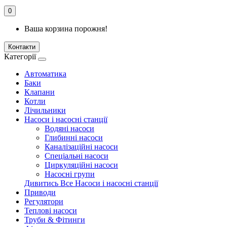
0
Ваша корзина порожня!
Контакти
Категорії
Автоматика
Баки
Клапани
Котли
Лічильники
Насоси і насосні станції
Водяні насоси
Глибинні насоси
Каналізаційні насоси
Спеціальні насоси
Циркуляційні насоси
Насосні групи
Дивитись Все Насоси і насосні станції
Приводи
Регулятори
Теплові насоси
Труби & Фітинги