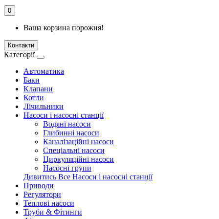
0
Ваша корзина порожня!
Контакти
Категорії
Автоматика
Баки
Клапани
Котли
Лічильники
Насоси і насосні станції
Водяні насоси
Глибинні насоси
Каналізаційні насоси
Спеціальні насоси
Циркуляційні насоси
Насосні групи
Дивитись Все Насоси і насосні станції
Приводи
Регулятори
Теплові насоси
Труби & Фітинги