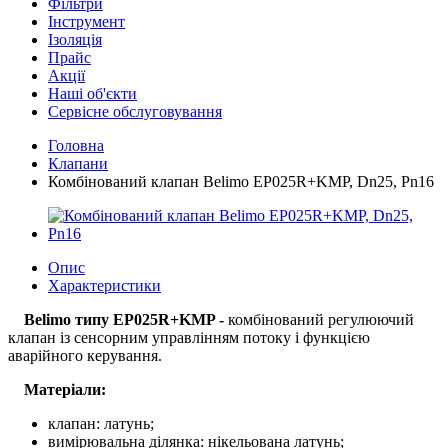
Фільтри
Інструмент
Ізоляція
Прайс
Акції
Наші об'єкти
Сервісне обслуговування
Головна
Клапани
Комбінований клапан Belimo EP025R+KMP, Dn25, Pn16
Опис
Характеристики
Belimo типу EP025R+KMP -
комбінований регулюючий
клапан із сенсорним управлінням потоку і функцією
аварійного керування.
Матеріали:
клапан: латунь;
вимірювальна ділянка: нікельована латунь;