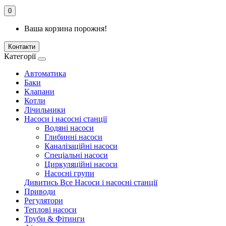
0
Ваша корзина порожня!
Контакти
Категорії
Автоматика
Баки
Клапани
Котли
Лічильники
Насоси і насосні станції
Водяні насоси
Глибинні насоси
Каналізаційні насоси
Спеціальні насоси
Циркуляційні насоси
Насосні групи
Дивитись Все Насоси і насосні станції
Приводи
Регулятори
Теплові насоси
Труби & Фітинги