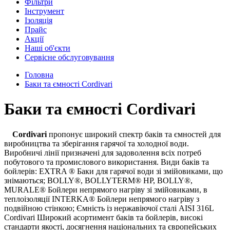
Фільтри
Інструмент
Ізоляція
Прайс
Акції
Наші об'єкти
Сервісне обслуговування
Головна
Баки та ємності Cordivari
Баки та ємності Cordivari
Cordivari
пропонує широкий спектр баків та ємностей для
виробництва та зберігання гарячої та холодної води.
Виробничі лінії призначені для задоволення всіх потреб
побутового та промислового використання. Види баків та
бойлерів: EXTRA ® Баки для гарячої води зі змійовиками, що
знімаються; BOLLY®, BOLLYTERM® HP, BOLLY®,
MURALE® Бойлери непрямого нагріву зі змійовиками, в
теплоізоляції INTERKA® Бойлери непрямого нагріву з
подвійною стінкою; Ємність із нержавіючої сталі AISI 316L
Cordivari Широкий асортимент баків та бойлерів, високі
стандарти якості, досягнення національних та європейських