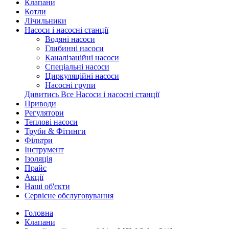
Клапани
Котли
Лічильники
Насоси і насосні станції
Водяні насоси
Глибинні насоси
Каналізаційні насоси
Спеціальні насоси
Циркуляційні насоси
Насосні групи
Дивитись Все Насоси і насосні станції
Приводи
Регулятори
Теплові насоси
Труби & Фітинги
Фільтри
Інструмент
Ізоляція
Прайс
Акції
Наші об'єкти
Сервісне обслуговування
Головна
Клапани