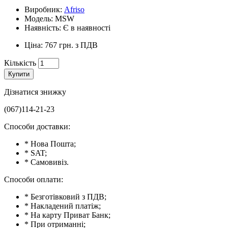
Виробник:
Afriso
Модель: MSW
Наявність: Є в наявності
Ціна: 767 грн. з ПДВ
Кількість
Купити
Дізнатися знижку
(067)114-21-23
Способи доставки:
* Нова Пошта;
* SAT;
* Самовивіз.
Способи оплати:
* Безготівковий з ПДВ;
* Накладений платіж;
* На карту Приват Банк;
* При отриманні;