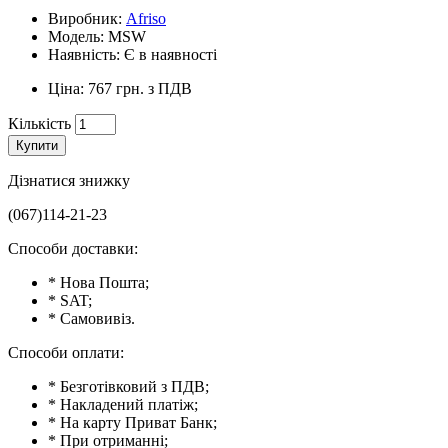
Виробник:
Afriso
Модель: MSW
Наявність: Є в наявності
Ціна: 767 грн. з ПДВ
Кількість
Купити
Дізнатися знижку
(067)114-21-23
Способи доставки:
* Нова Пошта;
* SAT;
* Самовивіз.
Способи оплати:
* Безготівковий з ПДВ;
* Накладений платіж;
* На карту Приват Банк;
* При отриманні;