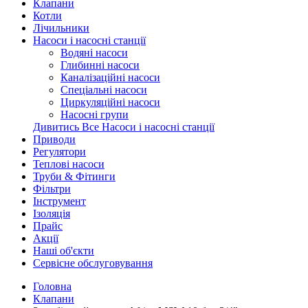
Клапани
Котли
Лічильники
Насоси і насосні станції
Водяні насоси
Глибинні насоси
Каналізаційні насоси
Спеціальні насоси
Циркуляційні насоси
Насосні групи
Дивитись Все Насоси і насосні станції
Приводи
Регулятори
Теплові насоси
Труби & Фітинги
Фільтри
Інструмент
Ізоляція
Прайс
Акції
Наші об'єкти
Сервісне обслуговування
Головна
Клапани