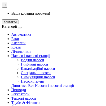
0
Ваша корзина порожня!
Контакти
Категорії
Автоматика
Баки
Клапани
Котли
Лічильники
Насоси і насосні станції
Водяні насоси
Глибинні насоси
Каналізаційні насоси
Спеціальні насоси
Циркуляційні насоси
Насосні групи
Дивитись Все Насоси і насосні станції
Приводи
Регулятори
Теплові насоси
Труби & Фітинги