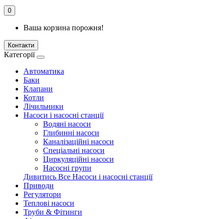
0
Ваша корзина порожня!
Контакти
Категорії
Автоматика
Баки
Клапани
Котли
Лічильники
Насоси і насосні станції
Водяні насоси
Глибинні насоси
Каналізаційні насоси
Спеціальні насоси
Циркуляційні насоси
Насосні групи
Дивитись Все Насоси і насосні станції
Приводи
Регулятори
Теплові насоси
Труби & Фітинги