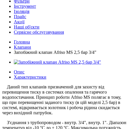
Фільтри
Інструмент
Ізоляція
Прайс
Акції
Наші об'єкти
Сервісне обслуговування
Головна
Клапани
Запобіжний клапан Afriso MS 2,5 бар 3/4"
Опис
Характеристики
Даний тип клапанів призначений для захисту від
перевищення тиску в системах опалення та гарячого
водопостачання. Принцип роботи Afriso MS полягає в тому,
що при перевищенні заданого тиску (в цій моделі 2,5 бар) в
системі, відкривається золотник і робоча рідина скидається
через вихідний патрубок.
З'єднання з трубопроводом - внутр. 3/4", внутр. 1". Діапазон
температур від -10 °С до + 120 °С. Максимальна потужність