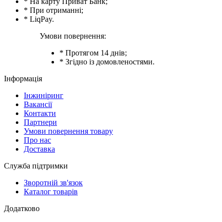
* На карту Приват Банк;
* При отриманні;
* LiqPay.
Умови повернення:
* Протягом 14 днів;
* Згідно із домовленостями.
Інформація
Інжиніринг
Вакансії
Контакти
Партнери
Умови повернення товару
Про нас
Доставка
Служба підтримки
Зворотній зв'язок
Каталог товарів
Додатково