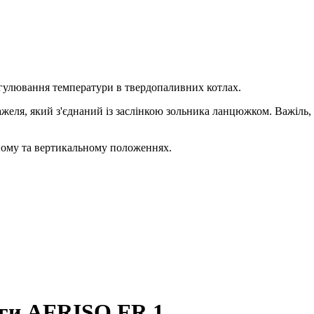
гулювання температури в твердопаливних котлах.
я, який з'єднаний із заслінкою зольника ланцюжком. Важіль, з
ному та вертикальному положеннях.
яги AFRISO FR 1