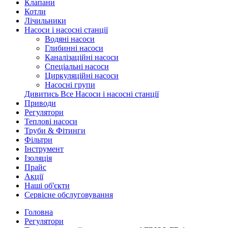
Клапани
Котли
Лічильники
Насоси і насосні станції
Водяні насоси
Глибинні насоси
Каналізаційні насоси
Спеціальні насоси
Циркуляційні насоси
Насосні групи
Дивитись Все Насоси і насосні станції
Приводи
Регулятори
Теплові насоси
Труби & Фітинги
Фільтри
Інструмент
Ізоляція
Прайс
Акції
Наші об'єкти
Сервісне обслуговування
Головна
Регулятори