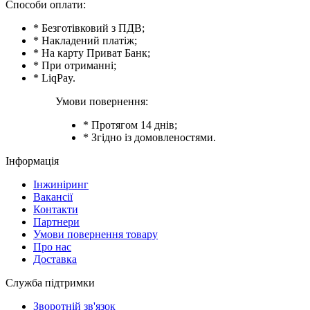
Способи оплати:
* Безготівковий з ПДВ;
* Накладений платіж;
* На карту Приват Банк;
* При отриманні;
* LiqPay.
Умови повернення:
* Протягом 14 днів;
* Згідно із домовленостями.
Інформація
Інжиніринг
Вакансії
Контакти
Партнери
Умови повернення товару
Про нас
Доставка
Служба підтримки
Зворотній зв'язок