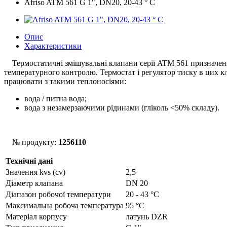
Afriso ATM 561 G 1", DN20, 20-43 ° C
Опис
Характеристики
Термостатичні змішувальні клапани серії ATM 561 призначен
температурного контролю. Термостат і регулятор тиску в цих к
працювати з такими теплоносіями:
вода / питна вода;
вода з незамерзаючими рідинами (гліколь <50% складу).
№ продукту:
1256110
Технічні дані
Значення kvs (cv)
2,5
Діаметр клапана
DN 20
Діапазон робочої температури
20 - 43 °С
Максимальна робоча температура
95 °C
Матеріал корпусу
латунь DZR