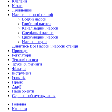
Клапани
Котли
Лічильники
Насоси і насосні станції
Водяні насоси
Глибинні насоси
Каналізаційні насоси
Спеціальні насоси
Циркуляційні насоси
Насосні групи
Дивитись Все Насоси і насосні станції
Приводи
Регулятори
Теплові насоси
Труби & Фітинги
Фільтри
Інструмент
Ізоляція
Прайс
Акції
Наші об'єкти
Сервісне обслуговування
Головна
Клапани