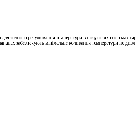
і для точного регулювання температури в побутових системах га
лапанах забезпечують мінімальне коливання температури не дивл