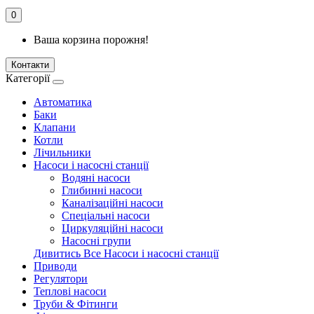
0
Ваша корзина порожня!
Контакти
Категорії
Автоматика
Баки
Клапани
Котли
Лічильники
Насоси і насосні станції
Водяні насоси
Глибинні насоси
Каналізаційні насоси
Спеціальні насоси
Циркуляційні насоси
Насосні групи
Дивитись Все Насоси і насосні станції
Приводи
Регулятори
Теплові насоси
Труби & Фітинги