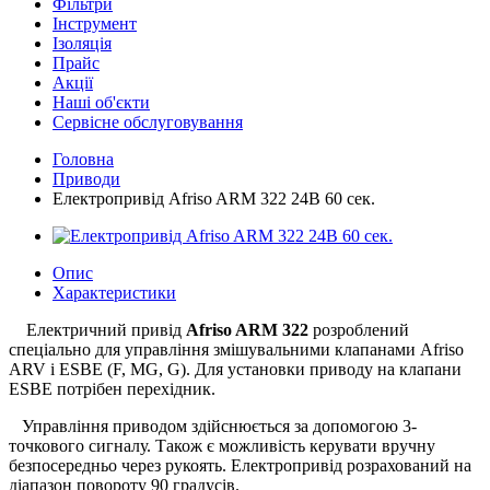
Фільтри
Інструмент
Ізоляція
Прайс
Акції
Наші об'єкти
Сервісне обслуговування
Головна
Приводи
Електропривід Afriso ARM 322 24В 60 сек.
Опис
Характеристики
Електричний привід
Afriso ARM 322
розроблений
спеціально для управління змішувальними клапанами Afriso
ARV і ESBE (F, MG, G). Для установки приводу на клапани
ESBE потрібен перехідник.
Управління приводом здійснюється за допомогою 3-
точкового сигналу. Також є можливість керувати вручну
безпосередньо через рукоять. Електропривід розрахований на
діапазон повороту 90 градусів.