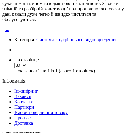
сучасним дизайном та відмінною практичністю. Завдяки
знімній та розбірній конструкції поліпропіленового сифону
дані канали дуже легко й швидко чистяться
та
обслуговуються.
→
Категорія:
Системи внутрішнього водовідведення
На сторінці:
Показано з 1 по 1 із 1 (сього 1 сторінок)
Інформація
Інжиніринг
Вакансії
Контакти
Партнери
Умови повернення товару
Про нас
Доставка