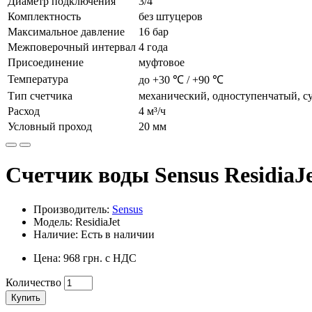
Диаметр подключения
3/4"
Комплектность
без штуцеров
Максимальное давление
16 бар
Межповерочный интервал
4 года
Присоединение
муфтовое
Температура
до +30 ℃ / +90 ℃
Тип счетчика
механический, одноступенчатый, с
Расход
4 м³/ч
Условный проход
20 мм
Счетчик воды Sensus ResidiaJe
Производитель:
Sensus
Модель: ResidiaJet
Наличие: Есть в наличии
Цена: 968 грн. с НДС
Количество
Купить