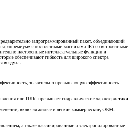
 предварительно запрограммированный пакет, объединяющий
льтрапремиум» с постоянными магнитами IE5 со встроенными
арительно настроенные интеллектуальные функции и
оторые обеспечивают гибкость для широкого спектра
я воздуха.
 эффективность, значительно превышающую эффективность
равления или ПЛК. превышает гидравлические характеристики
именений, включая жилые и легкие коммерческие, OEM-
авлением, а также пассивированные и электрополированные