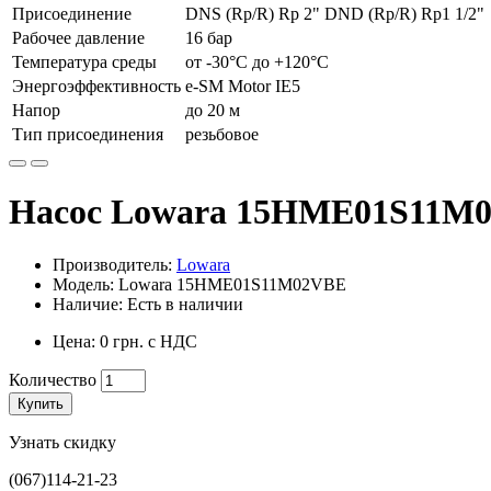
Присоединение
DNS (Rp/R) Rp 2" DND (Rp/R) Rp1 1/2"
Рабочее давление
16 бар
Температура среды
от -30°С до +120°С
Энергоэффективность
e-SM Motor IE5
Напор
до 20 м
Тип присоединения
резьбовое
Насос Lowara 15HME01S11M
Производитель:
Lowara
Модель: Lowara 15HME01S11M02VBE
Наличие: Есть в наличии
Цена: 0 грн. с НДС
Количество
Купить
Узнать скидку
(067)114-21-23