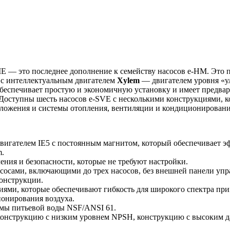
E — это последнее дополнение к семейству насосов e-HM. Это
 с интеллектуальным двигателем
Xylem
— двигателем уровня «у
 обеспечивает простую и экономичную установку и имеет предв
Доступны шесть насосов e-SVE с несколькими конструкциями, к
ложения и системы отопления, вентиляции и кондиционировани
двигателем IE5 с постоянным магнитом, который обеспечивает
m.
ния и безопасности, которые не требуют настройки.
асосами, включающими до трех насосов, без внешней панели уп
конструкции.
иями, которые обеспечивают гибкость для широкого спектра пр
онирования воздуха.
емы питьевой воды NSF/ANSI 61.
онструкцию с низким уровнем NPSH, конструкцию с высоким д