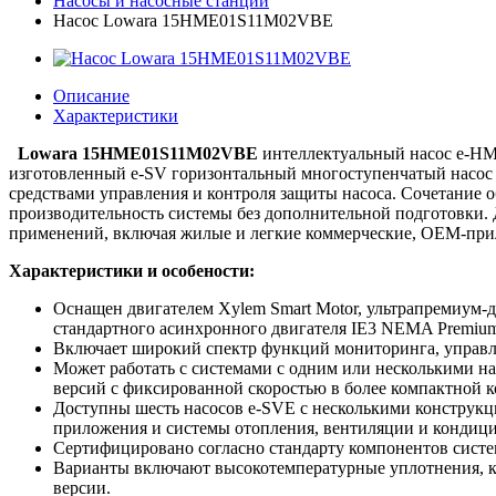
Насосы и насосные станции
Насос Lowara 15HME01S11M02VBE
Описание
Характеристики
Lowara 15HME01S11M02VBE
интеллектуальный насос e-HM
изготовленный e-SV горизонтальный многоступенчатый насос
средствами управления и контроля защиты насоса. Сочетание
производительность системы без дополнительной подготовки. 
применений, включая жилые и легкие коммерческие, OEM-при
Характеристики и особености:
Оснащен двигателем Xylem Smart Motor, ультрапремиум-
стандартного асинхронного двигателя IE3 NEMA Premiu
Включает широкий спектр функций мониторинга, управле
Может работать с системами с одним или несколькими н
версий с фиксированной скоростью в более компактной 
Доступны шесть насосов e-SVE с несколькими конструкц
приложения и системы отопления, вентиляции и кондици
Сертифицировано согласно стандарту компонентов сист
Варианты включают высокотемпературные уплотнения, к
версии.