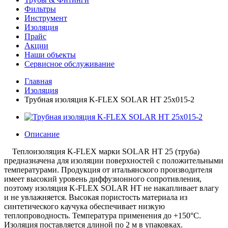
Фильтры
Инструмент
Изоляция
Прайс
Акции
Наши объекты
Сервисное обслуживание
Главная
Изоляция
Трубная изоляция K-FLEX SOLAR HT 25x015-2
Описание
Теплоизоляция K-FLEX марки
SOLAR HT 25
(труба)
предназначена для изоляции поверхностей
c
положительными
температурами
.
Продукция от итальянского производителя
имеет высокий уровень диффузионного сопротивления,
поэтому изоляция
K-FLEX
SOLAR HT
не накапливает влагу
и не увлажняется. Высокая пористость материала из
синтетического каучука обеспечивает низкую
теплопроводность. Температура применения
до +1
5
0
°
С
.
Изоляция поставляется
длиной по 2 м
в
упаковках
.