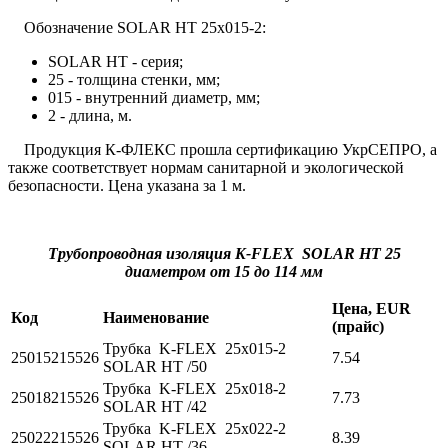
Обозначение SOLAR HT 25x015-2:
SOLAR HT - серия;
25 - толщина стенки, мм;
015 - внутренний диаметр, мм;
2 - длина, м.
Продукция К-ФЛЕКС прошла сертификацию УкрСЕПРО, а
также соответствует нормам санитарной и экологической
безопасности. Цена указана за 1 м.
Трубопроводная изоляция K-FLEX SOLAR HT 25
диаметром от 15 до 114 мм
Цена, EUR
Код
Наименование
(прайс)
Трубка K-FLEX 25x015-2
25015215526
7.54
SOLAR HT /50
Трубка K-FLEX 25x018-2
25018215526
7.73
SOLAR HT /42
Трубка K-FLEX 25x022-2
25022215526
8.39
SOLAR HT /36