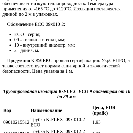
обеспечивает низкую теплопроводность. Температура
применения от
-165 °C
до +
1
2
0
°
С
. Изоляция поставляется
длиной по 2 м
в
упаковках
.
Обозначение ECO 09x010-2:
ECO - серия;
09 - толщина стенки, мм;
10 - внутренний диаметр, мм;
2 - длина, м.
Продукция К-ФЛЕКС прошла сертификацию УкрСЕПРО, а
также соответствует нормам санитарной и экологической
безопасности. Цена указана за 1 м.
Трубопроводная изоляция K-FLEX ECO 9 диаметром от 10
до 89 мм
Цена, EUR
Код
Наименование
(прайс)
Трубка K-FLEX 09x 010-2
09010215512
1.93
ECO
Трубка K-FLEX 09x 012-2