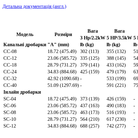
Детальна документація (англ.)
Вага
Вага
Модель
Розміри
3 Hp/2.2kW
5 HP/3.5kW
5
Канальні дробарки
"А" (mm)
lb (kg)
lb (kg)
lb
CC-08
18.72 (475.49)
302 (113)
355 (132)
51
CC-12
23.06 (585.72)
335 (125)
388 (145)
54
CC-18
28.79 (731.27)
379 (141)
433 (162)
59
CC-24
34.83 (884.68)
425 (159)
479 (179)
63
CC-32
42.92 (1090.68)
-
533 (199)
69
CC-40
51.09 (1297.69)
-
591 (221)
75
Інлайн дробарки
SC-04
18.72 (475.49)
373 (139)
426 (159)
-
SC-06
23.06 (585.72)
437 (163)
490 (183)
-
SC-08
23.06 (585.72)
463 (173)
516 (193)
-
SC-10
28.79 (731.27)
564 (210)
617 (230)
-
SC-12
34.83 (884.68)
688 (257)
742 (277)
-