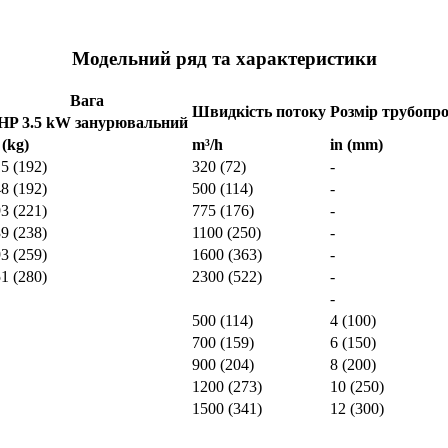
Модельний ряд та характеристики
Вага
Швидкість потоку
Розмір трубопр
 HP 3.5 kW занурювальний
 (kg)
m³/h
in (mm)
5 (192)
320 (72)
-
8 (192)
500 (114)
-
3 (221)
775 (176)
-
9 (238)
1100 (250)
-
3 (259)
1600 (363)
-
1 (280)
2300 (522)
-
-
500 (114)
4 (100)
700 (159)
6 (150)
900 (204)
8 (200)
1200 (273)
10 (250)
1500 (341)
12 (300)