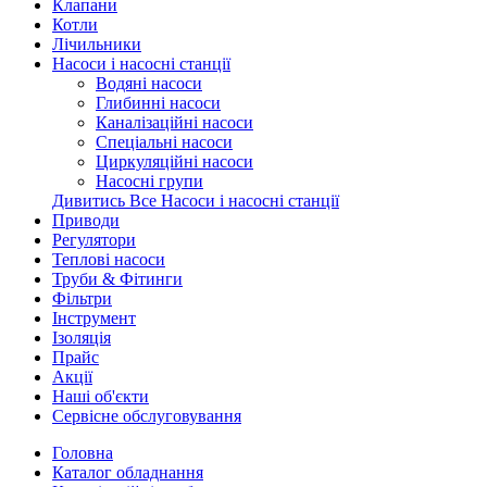
Клапани
Котли
Лічильники
Насоси і насосні станції
Водяні насоси
Глибинні насоси
Каналізаційні насоси
Спеціальні насоси
Циркуляційні насоси
Насосні групи
Дивитись Все Насоси і насосні станції
Приводи
Регулятори
Теплові насоси
Труби & Фітинги
Фільтри
Інструмент
Ізоляція
Прайс
Акції
Наші об'єкти
Сервісне обслуговування
Головна
Каталог обладнання