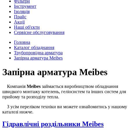
Фільтри
Інструмент
Ізоляція
Прайс
Акції
Наші об'єкти
Сервісне обслуговування
Головна
Каталог обладнання
Трубопровідна арматура
Запірна арматура Meibes
Запірна арматура Meibes
Компанія
Meibes
займається виробництвом обладнання
швидкого монтажу котелень, геліосистем та інших систем для
прийому та розподілу тепла.
З усім переліком техніки ви можете ознайомитись у нашому
каталозі нижче.
Гідравлічні роздільники Meibes