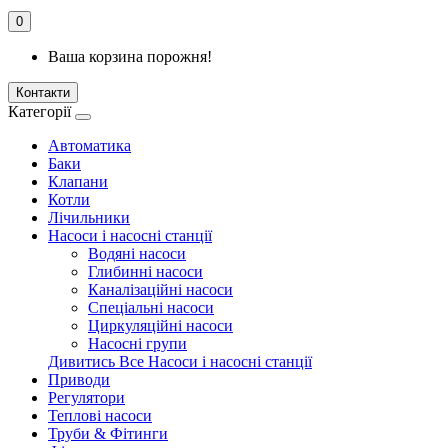
0
Ваша корзина порожня!
Контакти
Категорії
Автоматика
Баки
Клапани
Котли
Лічильники
Насоси і насосні станції
Водяні насоси
Глибинні насоси
Каналізаційні насоси
Спеціальні насоси
Циркуляційні насоси
Насосні групи
Дивитись Все Насоси і насосні станції
Приводи
Регулятори
Теплові насоси
Труби & Фітинги