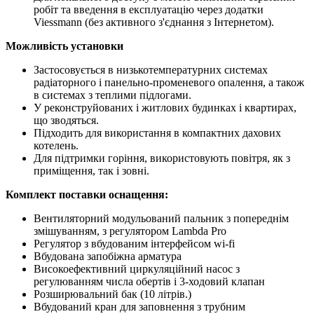
робіт та введення в експлуатацію через додатки
Viessmann (без активного з'єднання з Інтернетом).
Можливість установки
Застосовується в низькотемпературних системах
радіаторного і панельно-променевого опалення, а також
в системах з теплими підлогами.
У реконструйованих і житлових будинках і квартирах,
що зводяться.
Підходить для використання в компактних дахових
котелень.
Для підтримки горіння, використовують повітря, як з
приміщення, так і зовні.
Комплект поставки оснащення:
Вентиляторний модульований пальник з попереднім
змішуванням, з регулятором Lambda Pro
Регулятор з вбудованим інтерфейсом wi-fi
Вбудована запобіжна арматура
Високоефективний циркуляційний насос з
регулюванням числа обертів і 3-ходовий клапан
Розширювальний бак (10 літрів.)
Вбудований кран для заповнення з трубним