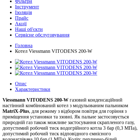
Фільтри
Інструмент
Ізоляція
Прайс
Акції
Наші об'єкти
Сервісне обслуговування
Головна
Котел Viessmann VITODENS 200-W
Опис
Характеристики
Viessmann VITODENS 200-W
газовий конденсаційний
настінний комбінований котел з модульованим пальником
MatriX-Plus
, для режиму з відбором повітря для горіння з
приміщення установки та ззовні. Як пальне застосовується
природній газ також можливе застосування скрапленого газу,
допустимий робочий тиск водогрійного котла 3 бар (0,3 МПа),
допустимий робочий тиск відповідного ємнісного
водонагрівача 10 бар (1 МПа), Колір: перлинно-білий