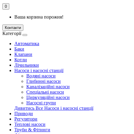
0
Ваша корзина порожня!
Контакти
Категорії
Автоматика
Баки
Клапани
Котли
Лічильники
Насоси і насосні станції
Водяні насоси
Глибинні насоси
Каналізаційні насоси
Спеціальні насоси
Циркуляційні насоси
Насосні групи
Дивитись Все Насоси і насосні станції
Приводи
Регулятори
Теплові насоси
Труби & Фітинги