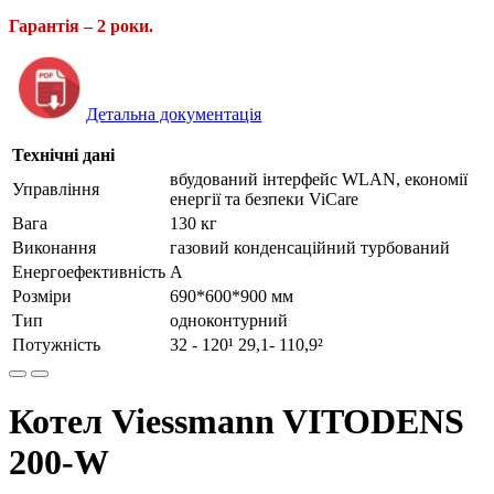
Гарантія – 2 роки.
Детальна документація
Технічні дані
вбудований інтерфейс WLAN, економії
Управління
енергії та безпеки ViCare
Вага
130 кг
Виконання
газовий конденсаційний турбований
Енергоефективність
А
Розміри
690*600*900 мм
Тип
одноконтурний
Потужність
32 - 120¹ 29,1- 110,9²
Котел Viessmann VITODENS
200-W