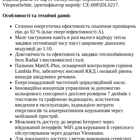
Vitopearlwhite, ідентифікатор виробу: CE-0085DL0217.
Особливості та технічні данні:
Сезонна енергетична ефективність опалення приміщень
etas до 92 % (клас енергоефективності А).
Мале тактування навіть в разі малого відбору тепла
завдяки оптимізації часу пауз і широкому діапазону
модуляції до 1:10.
Довговічність та ефективність завдяки теплообміннику
Inox Radial з високоякісної сталі.
Пальник MatriX-Plus, оснащений контролером горіння
Lambda Pro, забезпечує високий ККД і низький рівень
викидів шкідливих речовин.
Енергоощадливий частотний циркуляційний насос.
Інноваційна концепція управління за допомогою
кольорового сенсорного дисплея розміром 7 дюймів з
текстовою та графічною індикацією, асистентом
введення в експлуатацію, індикацією витрати
енергоносіїв та альтернативним керуванням через
мобільний пристрій.
Можливість доступу до мережі Інтернет через
вбудований інтерфейс WiFi для керування й сервісного
обслуговування через додатки Viessmann.
Для локального доступу з метою виконання сервісних